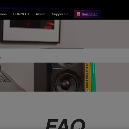
lans
CONNECT
About
Support
Download
Information
Compatibility
Information
Compatible DJ units
Release Notes
Hardware Unlock
Hardware Diagrams
USB Export
System
Requirements
FAQ