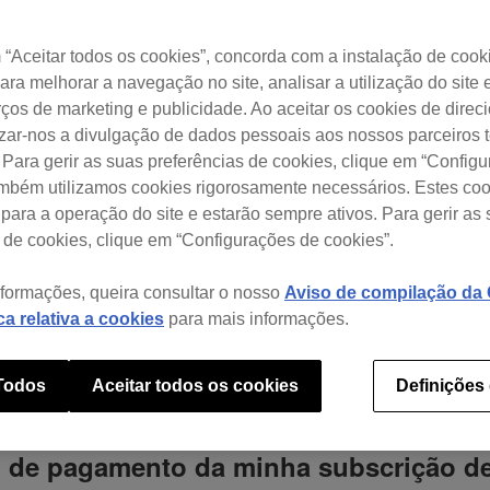
“Aceitar todos os cookies”, concorda com a instalação de cook
Com que precisa de ajuda?
para melhorar a navegação no site, analisar a utilização do site 
ços de marketing e publicidade. Ao aceitar os cookies de dire
izar-nos a divulgação de dados pessoais aos nossos parceiros t
 Windows (ver. 7)
 Para gerir as suas preferências de cookies, clique em “Config
ambém utilizamos cookies rigorosamente necessários. Estes co
para a operação do site e estarão sempre ativos. Para gerir as
 de cookies, clique em “Configurações de cookies”.
 subscrição para a opção de pagamento
nformações, queira consultar o nosso
Aviso de compilação da C
ica relativa a cookies
para mais informações.
to anual, reembolsam a diferença do p
 Todos
Aceitar todos os cookies
Definições
o de pagamento da minha subscrição d