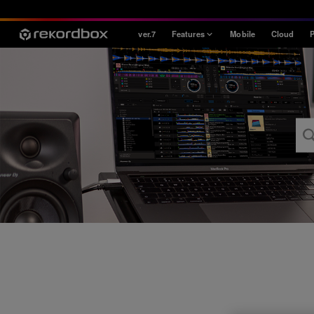
ver.7
Features
Mobile
Cloud
P
Style
House / Techno
Open Format
Mobile & Home
Professional