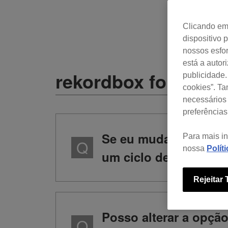
Clicando em 
dispositivo 
nossos esfor
está a autor
rekordbox for Mac /
publicidade.
cookies”. T
necessários 
preferências
Se eu mudar a minha
Para mais i
nossa
Polít
um ciclo de pagamen
Rejeitar
Posso alterar a opçã