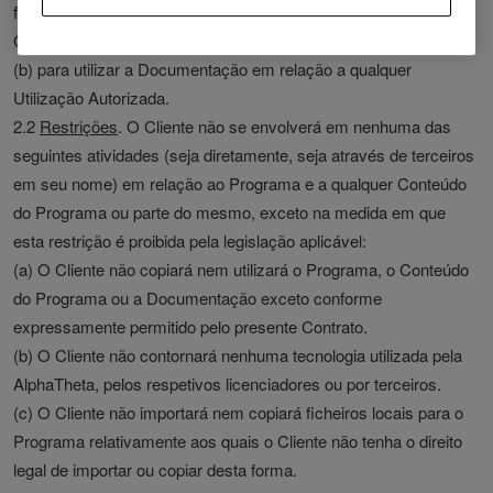
finalidades pessoais do Cliente de acordo com o presente
Contrato e a Documentação (“
Utilização Autorizada
”); e
(b) para utilizar a Documentação em relação a qualquer
Utilização Autorizada.
2.2
Restrições
. O Cliente não se envolverá em nenhuma das
seguintes atividades (seja diretamente, seja através de terceiros
em seu nome) em relação ao Programa e a qualquer Conteúdo
do Programa ou parte do mesmo, exceto na medida em que
esta restrição é proibida pela legislação aplicável:
(a) O Cliente não copiará nem utilizará o Programa, o Conteúdo
do Programa ou a Documentação exceto conforme
expressamente permitido pelo presente Contrato.
(b) O Cliente não contornará nenhuma tecnologia utilizada pela
AlphaTheta, pelos respetivos licenciadores ou por terceiros.
(c) O Cliente não importará nem copiará ficheiros locais para o
Programa relativamente aos quais o Cliente não tenha o direito
legal de importar ou copiar desta forma.