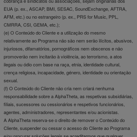
cobrança e sindicatos ou associações, sejam originárias dos
EUA (p. ex., ASCAP, BMI, SESAC, SoundExchange, AFTRA,
AFM, etc.) ou no estrangeiro (p. ex., PRS for Music, PPL,
CMRRA, CSI, GEMA, etc.);
(e) O Conteúdo do Cliente e a utilização do mesmo
relativamente ao Programa não são nem serão ilícitos, abusivos,
injuriosos, difamatórios, pornográficos nem obscenos e não
promoverão nem incitarão à violência, ao terrorismo, a atos
ilegais ou ódio com base na raça, etnia, identidade cultural,
crença religiosa, incapacidade, género, identidade ou orientação
sexual.
(f) O Conteúdo do Cliente não cria nem criará nenhuma
responsabilidade sobre a AlphaTheta, as respetivas subsidiárias,
filiais, sucessores ou cessionários e respetivos funcionários,
agentes, administradores, representantes e/ou acionistas.
A AlphaTheta reserva-se o direito de remover o Conteúdo do
Cliente, suspender ou cessar o acesso do Cliente ao Programa
e/ou procurar soluções legais se acreditarmos que qualquer