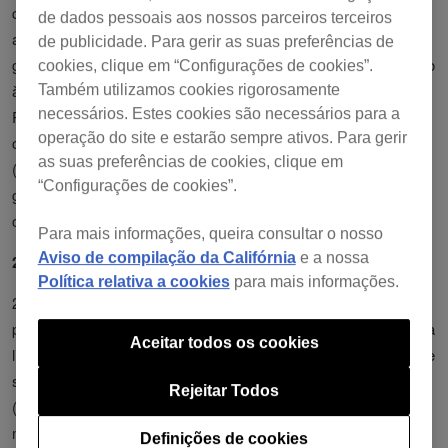
quaisquer artes relacionadas com álbuns, fotografias, notas de
de dados pessoais aos nossos parceiros terceiros
alinhamento, metadados e outros materiais relacionados com as
de publicidade. Para gerir as suas preferências de
gravações de som do Cliente, que o Cliente tenha disponibilizado
cookies, clique em “Configurações de cookies”.
à AlphaTheta por meio de carregamento em relação ao
Também utilizamos cookies rigorosamente
necessários. Estes cookies são necessários para a
Programa. Para fins de esclarecimento, o Conteúdo do Cliente
operação do site e estarão sempre ativos. Para gerir
compreende quaisquer gravações de som e o trabalho musical
as suas preferências de cookies, clique em
(incluindo a composição e a letra) incorporado em cada
“Configurações de cookies”.
gravação de som, bem como o instrumental e/ou as partes
cantadas registados na mesma.
Para mais informações, queira consultar o nosso
Aviso de compilação da Califórnia
e a nossa
2 Licença do Software
Política relativa a cookies
para mais informações.
2.1
Licença limitada
. Sob reserva dos termos e condições do
presente Contrato, a AlphaTheta concede ao Cliente uma licença
Aceitar todos os cookies
limitada, pessoal, não exclusiva e intransmissível (sem direito de
sublicenciamento):
Rejeitar Todos
(a) para instalar o Programa no computador e/ou dispositivo
móvel do Cliente e aceder e utilizar o Programa apenas para as
Definições de cookies