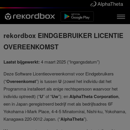
rekordbox EINDGEBRUIKER LICENTIE
OVEREENKOMST
Laatst bijgewerkt:
4 maart 2025 (“Ingangsdatum”)
Deze Software Licentieovereenkomst voor Eindgebruikers
(“
Overeenkomst
”) is tussen
U
(zowel het individu dat het
Programma installeert als enige rechtspersoon waarvoor het
individu optreedt) (“
U
” of “
Uw
”); en
AlphaTheta Corporation
,
een in Japan geregistreerd bedrijf met als bedrijfsadres 6F
Yokohama i-Mark Place, 4-4-5 Minatomirai, Nishi-ku, Yokohama,
Kanagawa 220-0012 Japan. (“
AlphaTheta
”).