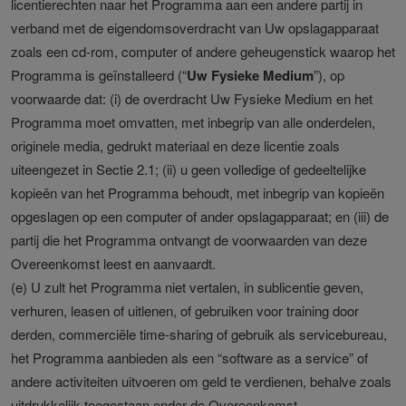
licentierechten naar het Programma aan een andere partij in
verband met de eigendomsoverdracht van Uw opslagapparaat
zoals een cd-rom, computer of andere geheugenstick waarop het
Programma is geïnstalleerd (“
Uw Fysieke Medium
”), op
voorwaarde dat: (i) de overdracht Uw Fysieke Medium en het
Programma moet omvatten, met inbegrip van alle onderdelen,
originele media, gedrukt materiaal en deze licentie zoals
uiteengezet in Sectie 2.1; (ii) u geen volledige of gedeeltelijke
kopieën van het Programma behoudt, met inbegrip van kopieën
opgeslagen op een computer of ander opslagapparaat; en (iii) de
partij die het Programma ontvangt de voorwaarden van deze
Overeenkomst leest en aanvaardt.
(e) U zult het Programma niet vertalen, in sublicentie geven,
verhuren, leasen of uitlenen, of gebruiken voor training door
derden, commerciële time-sharing of gebruik als servicebureau,
het Programma aanbieden als een “software as a service” of
andere activiteiten uitvoeren om geld te verdienen, behalve zoals
uitdrukkelijk toegestaan onder de Overeenkomst.