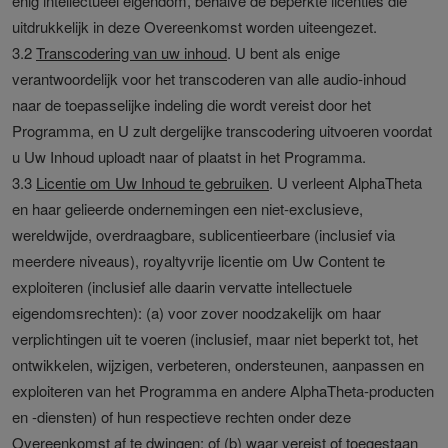
enig intellectueel eigendom, behalve de beperkte licenties die
uitdrukkelijk in deze Overeenkomst worden uiteengezet.
3.2
Transcodering van uw inhoud
. U bent als enige
verantwoordelijk voor het transcoderen van alle audio-inhoud
naar de toepasselijke indeling die wordt vereist door het
Programma, en U zult dergelijke transcodering uitvoeren voordat
u Uw Inhoud uploadt naar of plaatst in het Programma.
3.3
Licentie om Uw Inhoud te gebruiken
. U verleent AlphaTheta
en haar gelieerde ondernemingen een niet-exclusieve,
wereldwijde, overdraagbare, sublicentieerbare (inclusief via
meerdere niveaus), royaltyvrije licentie om Uw Content te
exploiteren (inclusief alle daarin vervatte intellectuele
eigendomsrechten): (a) voor zover noodzakelijk om haar
verplichtingen uit te voeren (inclusief, maar niet beperkt tot, het
ontwikkelen, wijzigen, verbeteren, ondersteunen, aanpassen en
exploiteren van het Programma en andere AlphaTheta-producten
en -diensten) of hun respectieve rechten onder deze
Overeenkomst af te dwingen; of (b) waar vereist of toegestaan