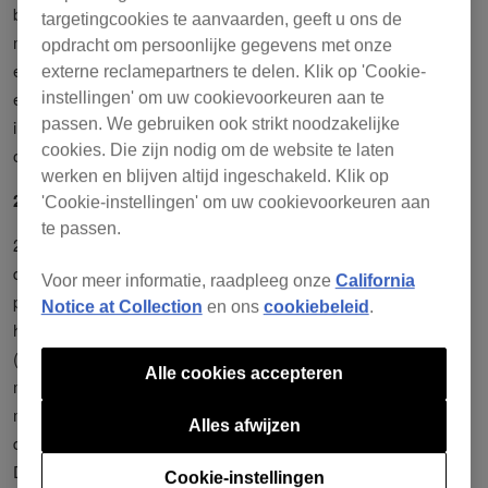
beschikbaar heeft gesteld aan AlphaTheta via upload in verband
targetingcookies te aanvaarden, geeft u ons de
met het Programma. Voor alle duidelijkheid, Uw Inhoud omvat
opdracht om persoonlijke gegevens met onze
elke geluidsopname en het muziekwerk (inclusief de compositie
externe reclamepartners te delen. Klik op 'Cookie-
en tekst) dat is opgenomen in elke geluidsopname, en de
instellingen' om uw cookievoorkeuren aan te
passen. We gebruiken ook strikt noodzakelijke
instrumentale en/of vocale uitvoeringen die daarop zijn
cookies. Die zijn nodig om de website te laten
opgenomen.
werken en blijven altijd ingeschakeld. Klik op
2 Programmalicentie
'Cookie-instellingen' om uw cookievoorkeuren aan
te passen.
2.1
Beperkte Licentie
. Onder de voorwaarden en bepalingen van
deze Overeenkomst, verleent AlphaTheta U een beperkte,
Voor meer informatie, raadpleeg onze
California
persoonlijke, niet-exclusieve, niet-overdraagbare licentie (zonder
Notice at Collection
en ons
cookiebeleid
.
het recht op sublicentie):
(a) Om het Programma te installeren op Uw computer en/of
Alle cookies accepteren
mobiele apparaat en om toegang te krijgen tot en gebruik te
maken van het Programma alleen voor Uw persoonlijke
Alles afwijzen
doeleinden in overeenstemming met deze Overeenkomst en de
Documentatie (“
Toegestaan Gebruik
”); en
Cookie-instellingen