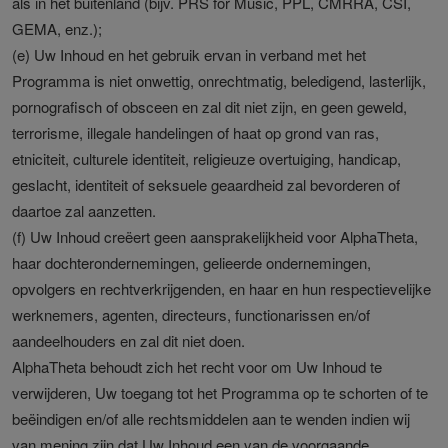
als in het buitenland (bijv. PRS for Music, PPL, CMRRA, CSI,
GEMA, enz.);
(e) Uw Inhoud en het gebruik ervan in verband met het
Programma is niet onwettig, onrechtmatig, beledigend, lasterlijk,
pornografisch of obsceen en zal dit niet zijn, en geen geweld,
terrorisme, illegale handelingen of haat op grond van ras,
etniciteit, culturele identiteit, religieuze overtuiging, handicap,
geslacht, identiteit of seksuele geaardheid zal bevorderen of
daartoe zal aanzetten.
(f) Uw Inhoud creëert geen aansprakelijkheid voor AlphaTheta,
haar dochterondernemingen, gelieerde ondernemingen,
opvolgers en rechtverkrijgenden, en haar en hun respectievelijke
werknemers, agenten, directeurs, functionarissen en/of
aandeelhouders en zal dit niet doen.
AlphaTheta behoudt zich het recht voor om Uw Inhoud te
verwijderen, Uw toegang tot het Programma op te schorten of te
beëindigen en/of alle rechtsmiddelen aan te wenden indien wij
van mening zijn dat Uw Inhoud een van de voorgaande