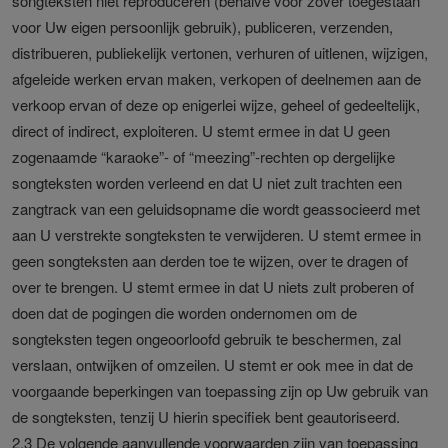
songteksten niet reproduceren (behalve voor zover toegestaan
voor Uw eigen persoonlijk gebruik), publiceren, verzenden,
distribueren, publiekelijk vertonen, verhuren of uitlenen, wijzigen,
afgeleide werken ervan maken, verkopen of deelnemen aan de
verkoop ervan of deze op enigerlei wijze, geheel of gedeeltelijk,
direct of indirect, exploiteren. U stemt ermee in dat U geen
zogenaamde “karaoke”- of “meezing”-rechten op dergelijke
songteksten worden verleend en dat U niet zult trachten een
zangtrack van een geluidsopname die wordt geassocieerd met
aan U verstrekte songteksten te verwijderen. U stemt ermee in
geen songteksten aan derden toe te wijzen, over te dragen of
over te brengen. U stemt ermee in dat U niets zult proberen of
doen dat de pogingen die worden ondernomen om de
songteksten tegen ongeoorloofd gebruik te beschermen, zal
verslaan, ontwijken of omzeilen. U stemt er ook mee in dat de
voorgaande beperkingen van toepassing zijn op Uw gebruik van
de songteksten, tenzij U hierin specifiek bent geautoriseerd.
2.3 De volgende aanvullende voorwaarden zijn van toepassing