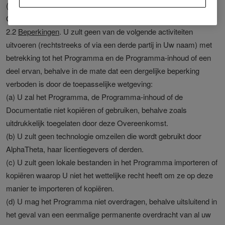
(b) Om de Documentatie te gebruiken in verband met elk
Geautoriseerd Gebruik.
2.2
Beperkingen
. U zult geen van de volgende activiteiten
uitvoeren (rechtstreeks of via een derde partij in Uw naam) met
betrekking tot het Programma en de Programma-inhoud of een
deel ervan, behalve in de mate dat een dergelijke beperking
verboden is door de toepasselijke wetgeving:
(a) U zal het Programma, de Programma-inhoud of de
Documentatie niet kopiëren of gebruiken, behalve zoals
uitdrukkelijk toegelaten door deze Overeenkomst.
(b) U zult geen technologie omzeilen die wordt gebruikt door
AlphaTheta, haar licentiegevers of derden.
(c) U zult geen lokale bestanden in het Programma importeren of
kopiëren waarop U niet het wettelijke recht heeft om ze op deze
manier te importeren of kopiëren.
(d) U mag het Programma niet overdragen, behalve uitsluitend in
het geval van een eenmalige permanente overdracht van al uw