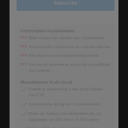
Subscribe
Comfortabel muziekbeheer
Werk samen met vrienden aan afspeellijsten
NEW
Automatische classificatie van muziekcollecties
NEW
Efficiënte nummercompatibiliteitscontrole
NEW
Een lay-out waarmee je eenvoudig afspeellijsten
NEW
kunt ordenen
Muziekbeheer in de cloud
Bewaar je verzameling in een grote Dropbox
van 5 TB
Automatische opslag van muziekcollecties
Maak een back-up van bibliotheken die zijn
opgeslagen op USB-sticks en SD-kaarten