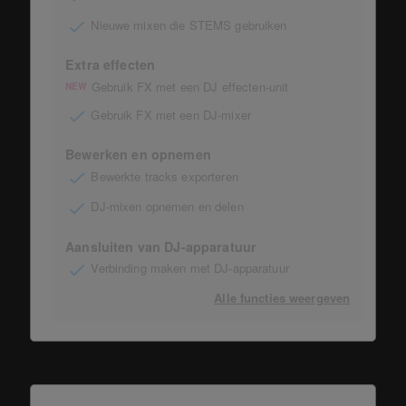
Nieuwe mixen die STEMS gebruiken
Extra effecten
Gebruik FX met een DJ effecten-unit
NEW
Gebruik FX met een DJ-mixer
Bewerken en opnemen
Bewerkte tracks exporteren
DJ-mixen opnemen en delen
Aansluiten van DJ-apparatuur
Verbinding maken met DJ-apparatuur
Alle functies weergeven