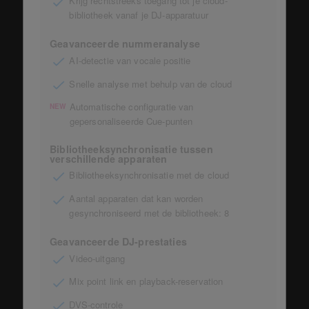
Krijg rechtstreeks toegang tot je cloud-
bibliotheek vanaf je DJ-apparatuur
Geavanceerde nummeranalyse
AI-detectie van vocale positie
Snelle analyse met behulp van de cloud
Automatische configuratie van
NEW
gepersonaliseerde Cue-punten
Bibliotheeksynchronisatie tussen
verschillende apparaten
Bibliotheeksynchronisatie met de cloud
Aantal apparaten dat kan worden
gesynchroniseerd met de bibliotheek: 8
Geavanceerde DJ-prestaties
Video-uitgang
Mix point link en playback-reservation
DVS-controle