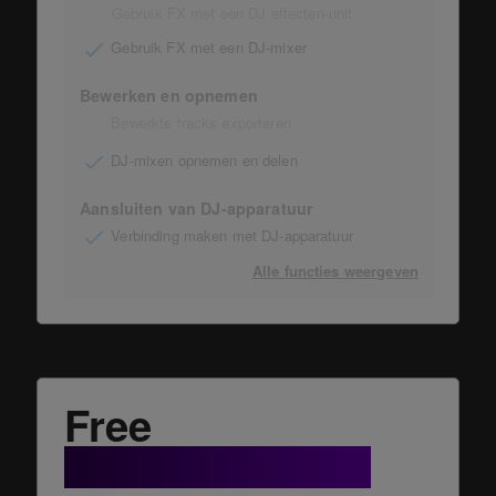
Gebruik FX met een DJ effecten-unit
Gebruik FX met een DJ-mixer
Bewerken en opnemen
Bewerkte tracks exporteren
DJ-mixen opnemen en delen
Aansluiten van DJ-apparatuur
Verbinding maken met DJ-apparatuur
Alle functies weergeven
Free
+ Cloud Option