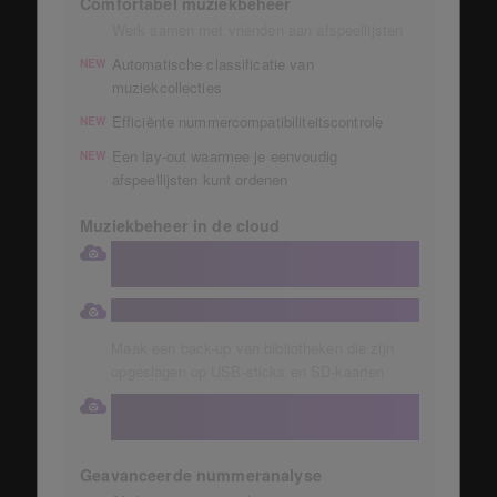
Comfortabel muziekbeheer
Werk samen met vrienden aan afspeellijsten
Automatische classificatie van
NEW
muziekcollecties
Efficiënte nummercompatibiliteitscontrole
NEW
Een lay-out waarmee je eenvoudig
NEW
afspeellijsten kunt ordenen
Muziekbeheer in de cloud
Bewaar je verzameling in een grote
Dropbox van 1 TB
Automatische opslag van muziekcollecties
Maak een back-up van bibliotheken die zijn
opgeslagen op USB-sticks en SD-kaarten
Krijg rechtstreeks toegang tot je cloud-
bibliotheek vanaf je DJ-apparatuur
Geavanceerde nummeranalyse