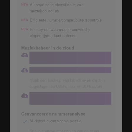
Automatische classificatie van
NEW
muziekcollecties
Efficiënte nummercompatibiliteitscontrole
NEW
Een lay-out waarmee je eenvoudig
NEW
afspeellijsten kunt ordenen
Muziekbeheer in de cloud
Bewaar je verzameling in een grote
Dropbox van 1 TB
Automatische opslag van muziekcollecties
Maak een back-up van bibliotheken die zijn
opgeslagen op USB-sticks en SD-kaarten
Krijg rechtstreeks toegang tot je cloud-
bibliotheek vanaf je DJ-apparatuur
Geavanceerde nummeranalyse
AI-detectie van vocale positie
Snelle analyse met behulp van de cloud