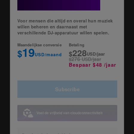
+ Cloud Option
Voor mensen die altijd en overal hun muziek
willen beheren en daarnaast met
verschillende DJ-apparatuur willen spelen.
Maandelijkse conversie
Betaling
19
228
$
$
USD/jaar
USD/maand
276
$
USD/jaar
Bespaar $48 /jaar
Subscribe
Voel de vrijheid van cloudconnectiviteit