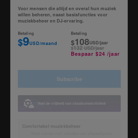
Voor mensen die altijd en overal hun muziek
willen beheren, naast basisfuncties voor
muziekbeheer en DJ-ervaring.
Betaling
Betaling
9
108
$
$
USD/jaar
USD/maand
132
$
USD/jaar
Bespaar $24 /jaar
Subscribe
Voel de vrijheid van cloudconnectiviteit
Comfortabel muziekbeheer
Werk samen met vrienden aan afspeellijsten