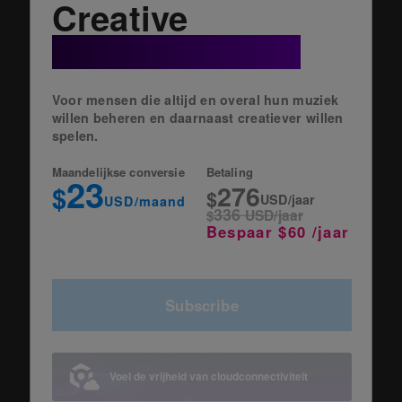
Creative
+ Cloud Option
Voor mensen die altijd en overal hun muziek
willen beheren en daarnaast creatiever willen
spelen.
Maandelijkse conversie
Betaling
23
276
$
$
USD/jaar
USD/maand
336
$
USD/jaar
Bespaar $60 /jaar
Subscribe
Voel de vrijheid van cloudconnectiviteit