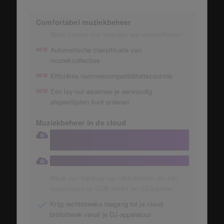
Comfortabel muziekbeheer
Werk samen met vrienden aan afspeellijsten
Automatische classificatie van
NEW
muziekcollecties
Efficiënte nummercompatibiliteitscontrole
NEW
Een lay-out waarmee je eenvoudig
NEW
afspeellijsten kunt ordenen
Muziekbeheer in de cloud
Bewaar je verzameling in een grote
Dropbox van 1 TB
Automatische opslag van muziekcollecties
Maak een back-up van bibliotheken die zijn
opgeslagen op USB-sticks en SD-kaarten
Krijg rechtstreeks toegang tot je cloud-
bibliotheek vanaf je DJ-apparatuur