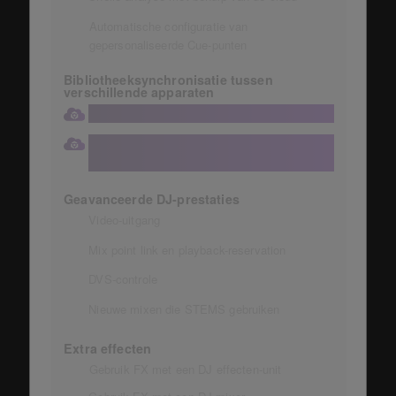
Automatische configuratie van
gepersonaliseerde Cue-punten
Bibliotheeksynchronisatie tussen
verschillende apparaten
Bibliotheeksynchronisatie met de cloud
Aantal apparaten dat kan worden
gesynchroniseerd met de bibliotheek: 3
Geavanceerde DJ-prestaties
Video-uitgang
Mix point link en playback-reservation
DVS-controle
Nieuwe mixen die STEMS gebruiken
Extra effecten
Gebruik FX met een DJ effecten-unit