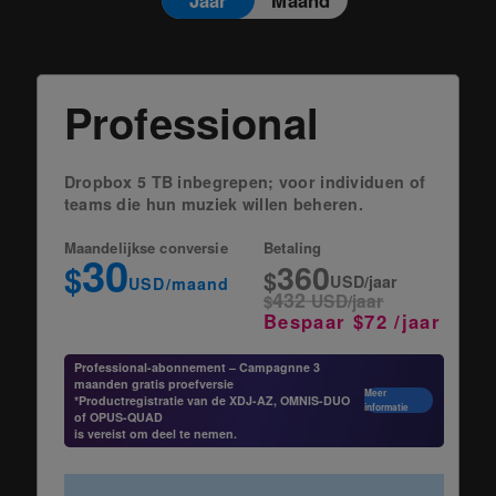
Professional
Dropbox 5 TB inbegrepen; voor individuen of
teams die hun muziek willen beheren.
Maandelijkse conversie
Betaling
30
360
$
$
USD/jaar
USD/maand
432
$
USD/jaar
Bespaar $72 /jaar
Professional-abonnement – Campagnne 3
maanden gratis proefversie
Meer
*Productregistratie van de XDJ-AZ, OMNIS-DUO
informatie
of OPUS-QUAD
is vereist om deel te nemen.