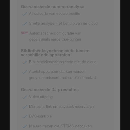
Geavanceerde nummeranalyse
AI-detectie van vocale positie
Snelle analyse met behulp van de cloud
Automatische configuratie van
NEW
gepersonaliseerde Cue-punten
Bibliotheeksynchronisatie tussen
verschillende apparaten
Bibliotheeksynchronisatie met de cloud
Aantal apparaten dat kan worden
gesynchroniseerd met de bibliotheek: 4
Geavanceerde DJ-prestaties
Video-uitgang
Mix point link en playback-reservation
DVS-controle
Nieuwe mixen die STEMS gebruiken