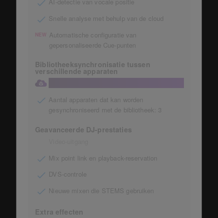
AI-detectie van vocale positie
Snelle analyse met behulp van de cloud
Automatische configuratie van
NEW
gepersonaliseerde Cue-punten
Bibliotheeksynchronisatie tussen
verschillende apparaten
Bibliotheeksynchronisatie met de cloud
Aantal apparaten dat kan worden
gesynchroniseerd met de bibliotheek: 3
Geavanceerde DJ-prestaties
Video-uitgang
Mix point link en playback-reservation
DVS-controle
Nieuwe mixen die STEMS gebruiken
Extra effecten