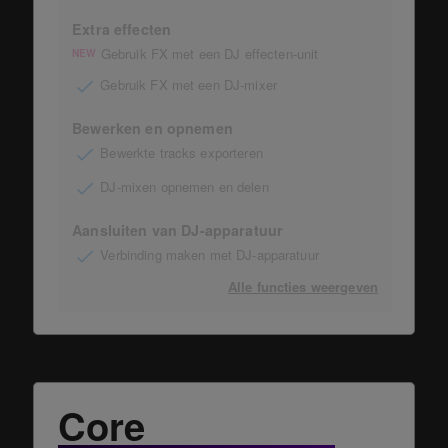
Extra effecten
Gebruik FX met een DJ effecten-unit
NEW
Gebruik FX met een DJ-mixer
Bewerken en opnemen
Bewerkte tracks exporteren
DJ-mixen opnemen en delen
Aansluiten van DJ-apparatuur
Verbinding maken met DJ-apparatuur
Alle functies weergeven
Core