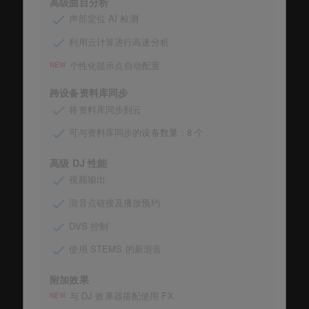
高级曲目分析
声部定位 AI 检测
利用云计算进行高速分析
个性化提示点自动配置
NEW
跨设备资料库同步
将资料库同步到云
可与资料库同步的设备数量：8 个
高级 DJ 性能
视频输出
混音点链接及播放预约
DVS 控制
使用 STEMS 的新混音
附加效果
与 DJ 效果器搭配使用 FX
NEW