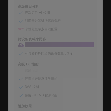
高级曲目分析
声部定位 AI 检测
利用云计算进行高速分析
个性化提示点自动配置
NEW
跨设备资料库同步
将资料库同步到云
可与资料库同步的设备数量：3 个
高级 DJ 性能
视频输出
混音点链接及播放预约
DVS 控制
使用 STEMS 的新混音
附加效果