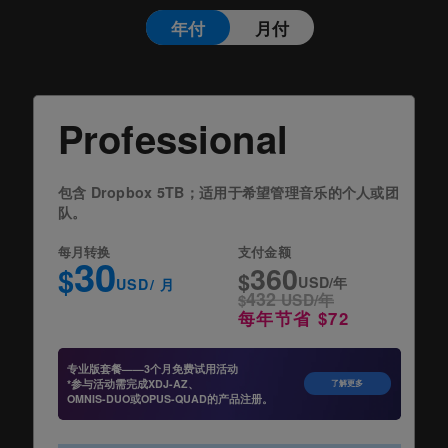
年付
月付
Professional
包含 Dropbox 5TB；适用于希望管理音乐的个人或团
队。
每月转换
支付金额
30
360
$
$
USD/年
USD/ 月
432
$
USD/年
每年节省 $72
专业版套餐——3个月免费试用活动
*参与活动需完成XDJ-AZ、
了解更多
OMNIS-DUO或OPUS-QUAD的产品注册。