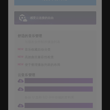
感受云连接的自由
舒适的音乐管理
与朋友合作制作播放列表
音乐收藏自动分类
NEW
高效曲目兼容性检查
NEW
便于整理播放列表的布局
NEW
云音乐管理
将您的收藏存储在 1TB 大容量 Dropbox 中
自动存储音乐收藏
备份 U 盘和 SD 卡中存储的资料库
直接从 DJ 设备访问云资料库