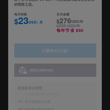
的理想之选。
每月转换
支付金额
23
276
$
$
USD/年
USD/ 月
336
$
USD/年
每年节省 $60
订购年付计划*
感受云连接的自由
舒适的音乐管理
与朋友合作制作播放列表
音乐收藏自动分类
NEW
高效曲目兼容性检查
NEW