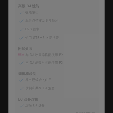
高级 DJ 性能
视频输出
混音点链接及播放预约
DVS 控制
使用 STEMS 的新混音
附加效果
与 DJ 效果器搭配使用 FX
NEW
与 DJ 调音台搭配使用 FX
编辑和录制
导出已编辑的曲目
录制和共享 DJ 混音
DJ 设备连接
连接 DJ 设备