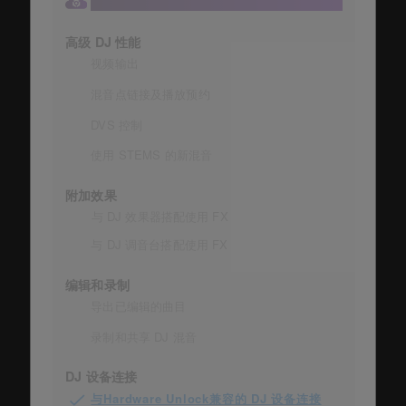
可与资料库同步的设备数量：3 个
高级 DJ 性能
视频输出
混音点链接及播放预约
DVS 控制
使用 STEMS 的新混音
附加效果
与 DJ 效果器搭配使用 FX
与 DJ 调音台搭配使用 FX
编辑和录制
导出已编辑的曲目
录制和共享 DJ 混音
DJ 设备连接
与Hardware Unlock兼容的 DJ 设备连接