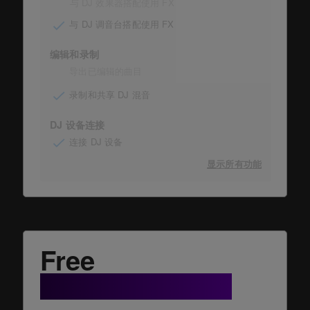
与 DJ 效果器搭配使用 FX
与 DJ 调音台搭配使用 FX
编辑和录制
导出已编辑的曲目
录制和共享 DJ 混音
DJ 设备连接
连接 DJ 设备
显示所有功能
Free
+ Cloud Option