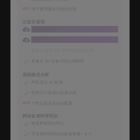
便于整理播放列表的布局
NEW
云音乐管理
将您的收藏存储在 1TB 大容量 Dropbox 中
自动存储音乐收藏
备份 U 盘和 SD 卡中存储的资料库
直接从 DJ 设备访问云资料库
高级曲目分析
声部定位 AI 检测
利用云计算进行高速分析
个性化提示点自动配置
NEW
跨设备资料库同步
将资料库同步到云
可与资料库同步的设备数量：4 个