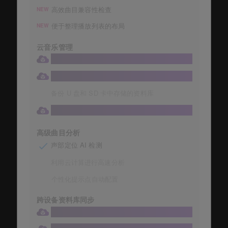
高效曲目兼容性检查
NEW
便于整理播放列表的布局
NEW
云音乐管理
将您的收藏存储在 1TB 大容量 Dropbox 中
自动存储音乐收藏
备份 U 盘和 SD 卡中存储的资料库
直接从 DJ 设备访问云资料库
高级曲目分析
声部定位 AI 检测
利用云计算进行高速分析
个性化提示点自动配置
跨设备资料库同步
将资料库同步到云