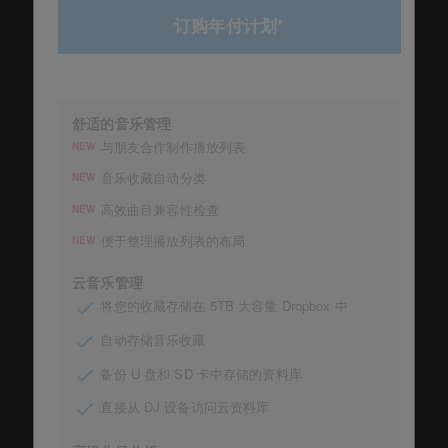
订购年付计划*
舒适的音乐管理
与朋友合作制作播放列表
NEW
音乐收藏自动分类
NEW
高效曲目兼容性检查
NEW
便于整理播放列表的布局
NEW
云音乐管理
将您的收藏存储在 5TB 大容量 Dropbox 中
自动存储音乐收藏
备份 U 盘和 SD 卡中存储的资料库
直接从 DJ 设备访问云资料库