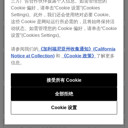
三方广告合作伙伴披露个人信息。如需管理您的
我订阅了rekordbox第5版。我可以继续使
Cookie 偏好，请单击“Cookie 设置”(Cookies
用版本5吗？
Settings)。此外，我们还会使用绝对必要 Cookie。
这些 Cookie 是网站运行所必需的，且将始终保持活
动状态。如需管理您的 Cookie 偏好，请单击“Cookie
设置”(Cookies Settings)。
我的信用卡被拒绝了。
请参阅我们的
《加利福尼亚州收集通知》(California
Notice at Collection)
和
《Cookie 政策》
了解更多
信息。
我可以在Free plan中使用
PERFORMANCE模式下的所有功能吗？
接受所有 Cookie
全部拒绝
我订阅了rekordbox第5版。我想订阅版本
5和版本6。我该怎么做？
Cookie 设置