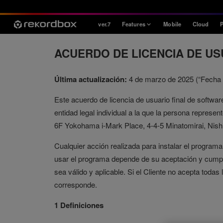
ver.7
Features
Mobile
Cloud
P
Style
ACUERDO DE LICENCIA DE USU
House / Techno
Última actualización:
4 de marzo de 2025 (“Fecha d
Open Format
Mobile & Home
Este acuerdo de licencia de usuario final de software
Professional
entidad legal individual a la que la persona represent
6F Yokohama i-Mark Place, 4-4-5 Minatomirai, Nis
Cualquier acción realizada para instalar el programa
usar el programa depende de su aceptación y cumpli
sea válido y aplicable. Si el Cliente no acepta todas
corresponde.
1 Definiciones