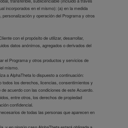
obal, transferible, sublicenciable (incluido a través
tual incorporados en el mismo): (a) en la medida
yo, personalización y operación del Programa y otros
iente con el propósito de utilizar, desarrollar,
cluidos datos anónimos, agregados o derivados del
erar el Programa y otros productos y servicios de
del mismo.
tiza a AlphaTheta lo dispuesto a continuación:
ido todos los derechos, licencias, consentimientos y
nte de acuerdo con las condiciones de este Acuerdo.
luidos, entre otros, los derechos de propiedad
ación confidencial.
es necesarios de todas las personas que aparecen en
lía, y en ningún caso AlphaTheta estará obligada a