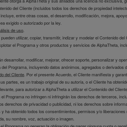
liente otorga a AlphaTheta y sus afiliados una licencia no exclusiva, gl
ontenido del Cliente (incluidos todos los derechos de propiedad intelec
incluye, entre otras cosas, el desarrollo, modificación, mejora, apo
a exigido o autorizado por la ley.
álisis de uso
.
ueden utilizar, copiar, transmitir, indizar y modelar el Contenido del Cl
explotar el Programa y otros productos y servicios de AlphaTheta, in
án desarrollar, modificar, mejorar, ofrecer soporte, personalizar y op
a del Programa, incluyendo datos anónimos, agregados o derivados 
do del Cliente
. Por el presente Acuerdo, el Cliente manifiesta y garan
us partes, es un trabajo original de su autoría, o el Cliente ha obten
levante, para autorizar a AlphaTheta a utilizar el Contenido del Clie
 el Programa no infringen ni infringirán los derechos de terceros, inc
, los derechos de privacidad o publicidad, ni los derechos sobre inform
os y ha obtenido todos los consentimientos, permisos y/o liberacion
nda, su nombre, voz, actuación o imagen.
on el Programa no generan la obligación de pagar ninguna cuota o rega