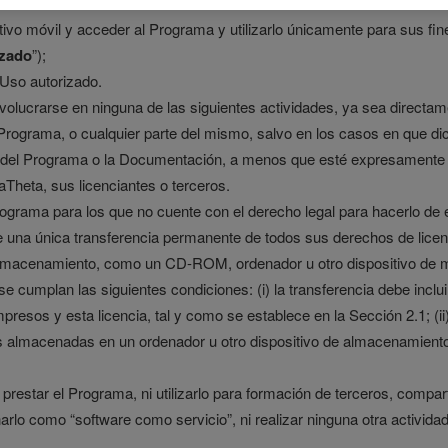
tivo móvil y acceder al Programa y utilizarlo únicamente para sus fi
izado
”);
 Uso autorizado.
volucrarse en ninguna de las siguientes actividades, ya sea directa
rograma, o cualquier parte del mismo, salvo en los casos en que dicha
ido del Programa o la Documentación, a menos que esté expresamente
haTheta, sus licenciantes o terceros.
Programa para los que no cuente con el derecho legal para hacerlo de
e una única transferencia permanente de todos sus derechos de licen
 almacenamiento, como un CD-ROM, ordenador u otro dispositivo de me
e cumplan las siguientes condiciones: (i) la transferencia debe inclui
presos y esta licencia, tal y como se establece en la Sección 2.1; (i
as almacenadas en un ordenador u otro dispositivo de almacenamiento; 
ar, prestar el Programa, ni utilizarlo para formación de terceros, com
arlo como “software como servicio”, ni realizar ninguna otra activid