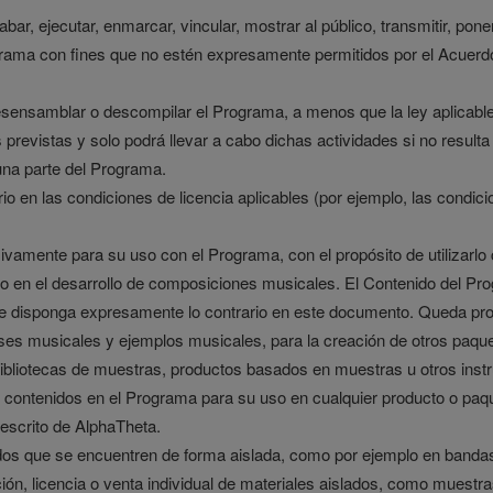
grabar, ejecutar, enmarcar, vincular, mostrar al público, transmitir, pone
ma con fines que no estén expresamente permitidos por el Acuerdo, o 
, desensamblar o descompilar el Programa, a menos que la ley aplicab
s previstas y solo podrá llevar a cabo dichas actividades si no result
una parte del Programa.
io en las condiciones de licencia aplicables (por ejemplo, las condicio
sivamente para su uso con el Programa, con el propósito de utilizar
o en el desarrollo de composiciones musicales. El Contenido del Pro
e disponga expresamente lo contrario en este documento. Queda prohi
ases musicales y ejemplos musicales, para la creación de otros paqu
, bibliotecas de muestras, productos basados en muestras u otros ins
iales contenidos en el Programa para su uso en cualquier producto o p
 escrito de AlphaTheta.
icados que se encuentren de forma aislada, como por ejemplo en banda
ción, licencia o venta individual de materiales aislados, como muest