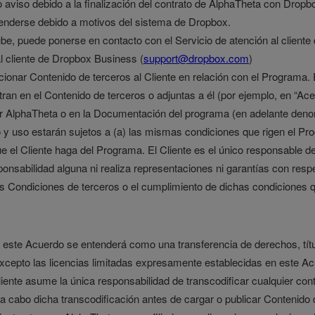
io aviso debido a la finalización del contrato de AlphaTheta con Dropb
spenderse debido a motivos del sistema de Dropbox.
 nube, puede ponerse en contacto con el Servicio de atención al client
al cliente de Dropbox Business (
support@dropbox.com
)
cionar Contenido de terceros al Cliente en relación con el Programa.
ran en el Contenido de terceros o adjuntas a él (por ejemplo, en “Ace
por AlphaTheta o en la Documentación del programa (en adelante den
 uso estarán sujetos a (a) las mismas condiciones que rigen el Progr
 que el Cliente haga del Programa. El Cliente es el único responsable d
sabilidad alguna ni realiza representaciones ni garantías con respec
 las Condiciones de terceros o el cumplimiento de dichas condiciones 
n este Acuerdo se entenderá como una transferencia de derechos, títu
 excepto las licencias limitadas expresamente establecidas en este A
Cliente asume la única responsabilidad de transcodificar cualquier con
 a cabo dicha transcodificación antes de cargar o publicar Contenido 