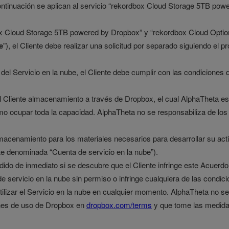
continuación se aplican al servicio “rekordbox Cloud Storage 5TB po
box Cloud Storage 5TB powered by Dropbox” y “rekordbox Cloud Opti
e
”), el Cliente debe realizar una solicitud por separado siguiendo el p
 del Servicio en la nube, el Cliente debe cumplir con las condiciones 
 al Cliente almacenamiento a través de Dropbox, el cual AlphaTheta e
mo ocupar toda la capacidad. AlphaTheta no se responsabiliza de los
 almacenamiento para los materiales necesarios para desarrollar su act
nte denominada “Cuenta de servicio en la nube”).
ido de inmediato si se descubre que el Cliente infringe este Acuerdo(inc
de servicio en la nube sin permiso o infringe cualquiera de las condi
ilizar el Servicio en la nube en cualquier momento. AlphaTheta no se
ones de uso de Dropbox en
dropbox.com/terms
y que tome las medida