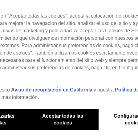
umentación por escrito, especificaciones y contenidos de ayuda facili
c en "Aceptar todas las cookies", acepta la colocación de cookie
are y servicio que AlphaTheta pone a disposición según lo estipulado 
ara mejorar la navegación del sitio, analizar el uso del sitio y a
ciativas de marketing y publicidad. Al aceptar las Cookies de S
odos o parte de los preajustes, muestras de sonido, bucles, letras, 
rmitiendo que divulguemos información personal con nuestros s
teriales, contenidos o servicios de AlphaTheta o sus licenciantes, ju
s externos. Para administrar sus preferencias de cookies, haga c
o puesto a disposición por AlphaTheta a través del Programa.
ón de cookies". También utilizamos cookies estrictamente nece
parte de los preajustes, muestras de sonido, bucles, letras, frases m
necesarias para el funcionamiento del sitio web y siempre pe
contenidos o servicios de terceros, estén o no disponibles a través de
a administrar sus preferencias de cookies, haga clic en Configu
aciones de sonido y las obras musicales incorporadas en dichas grab
miento, metadatos y otro material relacionado con Sus grabaciones d
el Programa. Para mayor claridad, el término Contenido del Cliente 
estro
Aviso de recopilación en California
y nuestra
Política 
trada en cada grabación sonora. Asimismo, comprende las interpretaci
 más información.
zarlas
Aceptar todas las
Configura
das
cookies
cook
de este Acuerdo, AlphaTheta otorga al Cliente una licencia limitada, p