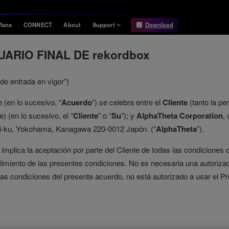
lans
CONNECT
About
Support
Download
Information
Compatibility
ARIO FINAL DE rekordbox
Information
Compatible DJ units
e entrada en vigor”)
Release Notes
Hardware Unlock
Hardware Diagrams
 (en lo sucesivo, “
Acuerdo
”) se celebra entre el
Cliente
(tanto la pe
e) (en lo sucesivo, el “
Cliente
” o “
Su
”); y
AlphaTheta Corporation
,
USB Export
hi-ku, Yokohama, Kanagawa 220-0012 Japón. (“
AlphaTheta
”).
System
Requirements
 implica la aceptación por parte del Cliente de todas las condiciones
miento de las presentes condiciones. No es necesaria una autorizaci
 las condiciones del presente acuerdo, no está autorizado a usar el Pro