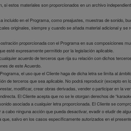
 si estos materiales son proporcionados en un archivo independient
grama incluido en el Programa, como preajustes, muestras de sonido, b
les originales, siempre y cuando se añada material adicional y se r
mostración proporcionada con el Programa en sus composiciones musical
e esté expresamente permitido por la legislación aplicable.
cualquier acuerdo de terceros que rija su relación con dichos tercero
iones de este Acuerdo.
el Programa, el uso que el Cliente haga de dicha letra se limita al ámb
ión de terceros que sea aplicable. No podrá reproducir (excepto en lo
, prestar, modificar, crear obras derivadas, vender o participar en la v
 indirecta. El Cliente acepta que no se le otorgan derechos de “kara
sonido asociada a cualquier letra proporcionada. El Cliente se comprom
levar a cabo ninguna acción que pueda desactivar, evadir o eludir de a
a que, salvo en los casos específicamente autorizados en el presente