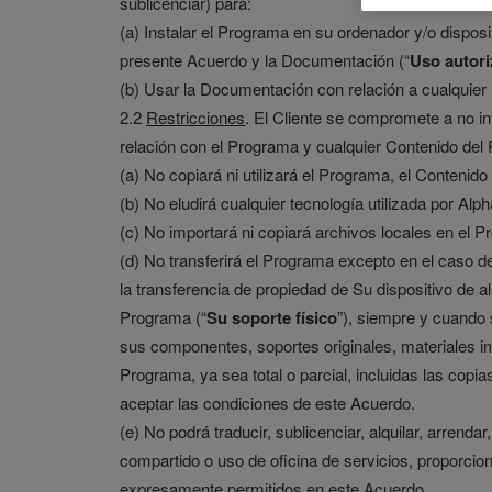
sublicenciar) para:
(a) Instalar el Programa en su ordenador y/o disposi
presente Acuerdo y la Documentación (“
Uso autor
(b) Usar la Documentación con relación a cualquier
2.2
Restricciones
. El Cliente se compromete a no in
relación con el Programa y cualquier Contenido del P
(a) No copiará ni utilizará el Programa, el Conten
(b) No eludirá cualquier tecnología utilizada por Alp
(c) No importará ni copiará archivos locales en el 
(d) No transferirá el Programa excepto en el caso d
la transferencia de propiedad de Su dispositivo de
Programa (“
Su soporte físico
”), siempre y cuando s
sus componentes, soportes originales, materiales im
Programa, ya sea total o parcial, incluidas las copi
aceptar las condiciones de este Acuerdo.
(e) No podrá traducir, sublicenciar, alquilar, arrend
compartido o uso de oficina de servicios, proporcion
expresamente permitidos en este Acuerdo.