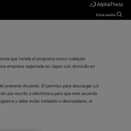
Inicia sesión
Guide
Help
Manual
FAQ
Tutorials
Inquiries
rekordbox for
rsona que instala el programa como cualquier
Developers
 una empresa registrada en Japón con domicilio en
Forum
 del presente Acuerdo. El permiso para descargar y/o
ón por escrito o electrónica para que este acuerdo
grama y debe evitar instalarlo o desinstalarlo, si