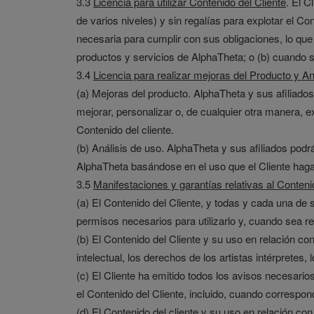
3.3
Licencia para utilizar Contenido del Cliente
. El C
de varios niveles) y sin regalías para explotar el C
necesaria para cumplir con sus obligaciones, lo que 
productos y servicios de AlphaTheta; o (b) cuando se
3.4
Licencia para realizar mejoras del Producto y An
(a) Mejoras del producto. AlphaTheta y sus afiliados p
mejorar, personalizar o, de cualquier otra manera, 
Contenido del cliente.
(b) Análisis de uso. AlphaTheta y sus afiliados podr
AlphaTheta basándose en el uso que el Cliente hag
3.5
Manifestaciones y garantías relativas al Conteni
(a) El Contenido del Cliente, y todas y cada una de s
permisos necesarios para utilizarlo y, cuando sea re
(b) El Contenido del Cliente y su uso en relación con
intelectual, los derechos de los artistas intérpretes
(c) El Cliente ha emitido todos los avisos necesari
el Contenido del Cliente, incluido, cuando correspo
(d) El Contenido del cliente y su uso en relación c