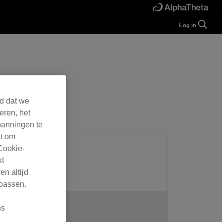
Log in
Guide
Help
Manual
FAQ
Tutorials
Inquiries
rekordbox for
Developers
rd dat we
eren, het
Forum
panningen te
ht om
Cookie-
kt
 antwoord is.
en altijd
 passen.
ns