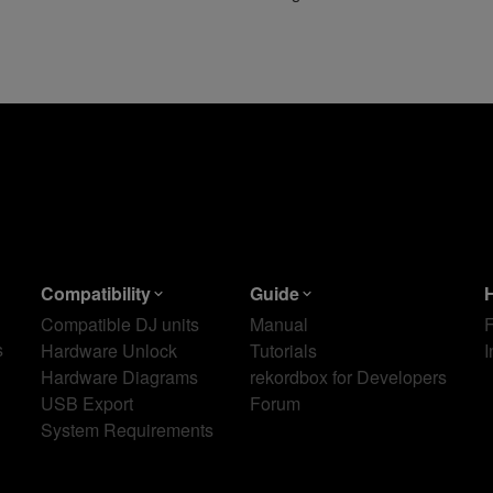
Compatibility
Guide
Compatible DJ units
Manual
s
Hardware Unlock
Tutorials
I
Hardware Diagrams
rekordbox for Developers
USB Export
Forum
System Requirements