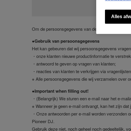
Alles afw
Om de persoonsgegevens van de gebruiker te besch
●Gebruik van persoonsgegevens
Het kan gebeuren dat wij persoonsgegevens vrage
・onze klanten nieuwe productinformatie te verstrek
・antwoord te geven op vragen van klanten;
・reacties van klanten te verkrijgen via vragenlijsten
※ Alle persoonsgegevens die wij verzamelen over o
●Important when filling out!
・(Belangrijk) We sturen een e-mail naar het e-maila
※ Wanneer je geen e-mail ontvangt, kan het zijn dat j
・Onze antwoorden per e-mail worden verzonden om j
Pioneer DJ.
Gebruik deze niet, noch geheel noch gedeeltelijk, 