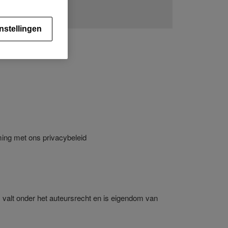
nstellingen
achtwoordsterkte).
ming met ons privacybeleid
valt onder het auteursrecht en is eigendom van