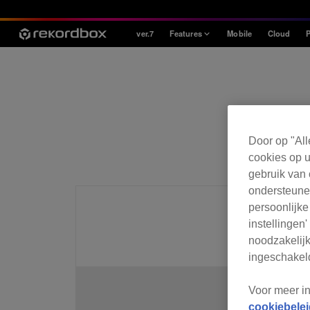
ver.7
Features
Mobile
Cloud
P
Style
House / Techno
Open Format
Mobile & Home
Door op "All
Professional
cookies op u
gebruik van 
ondersteunen
persoonlijke
instellingen
eerst het g
noodzakelijk
ingeschakeld
Voor meer i
cookiebelei