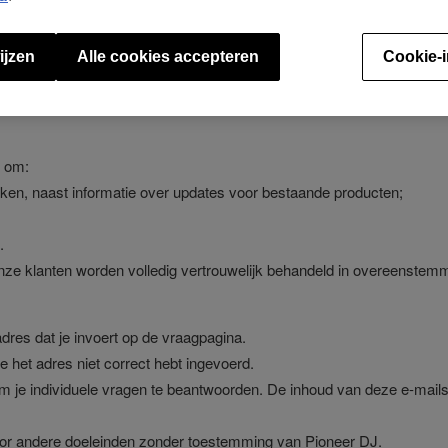
ijzen
Alle cookies accepteren
Cookie-i
ermen, is de gegevensoverdracht beveiligd met SSL 3.0 (128 bits-w
n om:
ken, naast informatie over updates voor bestaande producten;
.
nze klanten worden volledig vertrouwelijk behandeld in overeenstem
dres dat je invoert op de vraagpagina.
e het adres niet correct hebt ingevoerd.
e individuele vragen te beantwoorden. De inhoud van deze e-mails 
voor andere doeleinden zonder toestemming van Pioneer DJ.