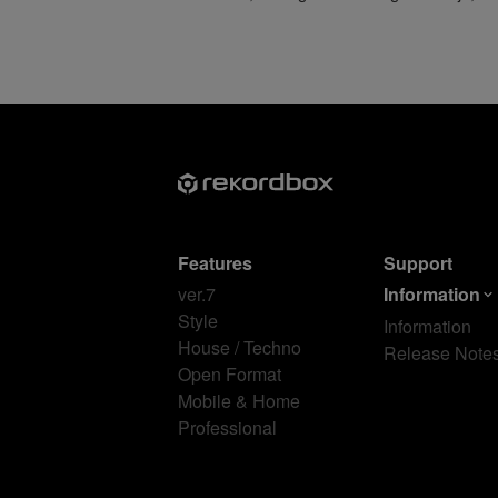
Features
Support
ver.7
Information
Style
Information
House / Techno
Release Note
Open Format
Mobile & Home
Professional