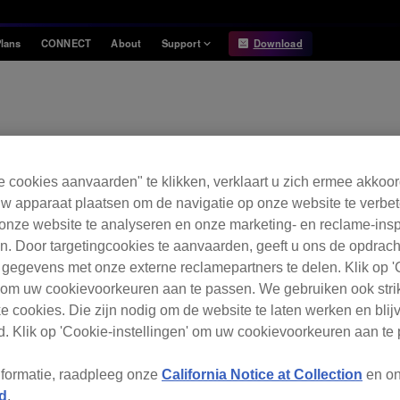
lans
CONNECT
About
Support
Download
Information
Compatibility
Information
Compatible DJ units
Vragen
Release Notes
Hardware Unlock
Hardware Diagrams
e cookies aanvaarden" te klikken, verklaart u zich ermee akkoo
USB Export
w apparaat plaatsen om de navigatie op onze website te verbet
onze website te analyseren en onze marketing- en reclame-ins
System
Requirements
. Door targetingcookies te aanvaarden, geeft u ons de opdrac
 gegevens met onze externe reclamepartners te delen. Klik op '
Raadpleeg voordat je ons een vraag stelt,
' om uw cookievoorkeuren aan te passen. We gebruiken ook stri
edeelte
Veelgestelde vragen
en kijk of er al een geschikt
e cookies. Die zijn nodig om de website te laten werken en blijv
. Klik op 'Cookie-instellingen' om uw cookievoorkeuren aan te
nformatie, raadpleeg onze
California Notice at Collection
en o
Een vraag stellen
d
.