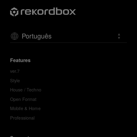
Português
Features
ver.7
Style
House / Techno
Open Format
Mobile & Home
Professional