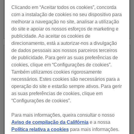
Mac/Windows, now supports HID mode for the wireless
Clicando em “Aceitar todos os cookies”, concorda
turntable controller Phase. Phase detects the rotation of a
com a instalação de cookies no seu dispositivo para
turntable and wirelessly sends highly accurate control
melhorar a navegação no site, analisar a utilização
signals to DJ software. With support for Phase HID mode,
do site e apoiar os nossos esforços de marketing e
you can now use Phase Essential and Phase Pro*1 […]
publicidade. Ao aceitar os cookies de
direcionamento, está a autorizar-nos a divulgação
de dados pessoais aos nossos parceiros terceiros
July 9, 2026
de publicidade. Para gerir as suas preferências de
Foi lançado o rekordbox ver.
INFORMAÇÕES
cookies, clique em “Configurações de cookies”.
7.2.16 .
Também utilizamos cookies rigorosamente
necessários. Estes cookies são necessários para a
Foi lançado o rekordbox ver. 7.2.16 . 9 de Julho, 2026
operação do site e estarão sempre ativos. Para gerir
notas de lançamento NOVO Compatibilidade com CDJ-
as suas preferências de cookies, clique em
1500X adicionada. Compatibilidade com XDJ-AN
“Configurações de cookies”.
adicionada. Suporte para CoBeat. Pode criar o Catálogo
de pedidos(Request Catalog). Consulte aqui para mais
Para mais informações, queira consultar o nosso
informação. Suporte para Phase no modo HID. Quando
Aviso de compilação da Califórnia
e a nossa
ligar o Phase, pode assim selecionar WIRELESS no
Política relativa a cookies
para mais informações.
modo DVS. […]