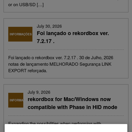
or on USB/SD […]
July 30, 2026
Foi lançado o rekordbox ver.
INFORMAÇÕES
7.2.17 .
Foi lançado o rekordbox ver. 7.2.17 . 30 de Julho, 2026
notas de lançamento MELHORADO Segurança LINK
EXPORT reforçada.
July 9, 2026
rekordbox for Mac/Windows now
INFORMAÇÕES
compatible with Phase in HID mode
Expanding the possibilities when performing with
turntables AlphaTheta’s DJ software, rekordbox for