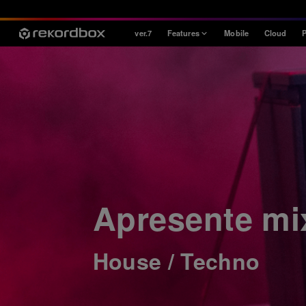
ver.7
Features
Mobile
Cloud
P
Style
House / Techno
Open Format
Mobile & Home
Professional
Apresente mi
House / Techno