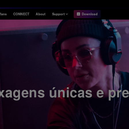
lans
CONNECT
About
Support
Download
Information
Compatibility
Information
Compatible DJ units
Release Notes
Hardware Unlock
Hardware Diagrams
USB Export
System
Requirements
xagens únicas e pre