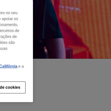
ies no seu
e apoiar os
cionamento,
erceiros de
urações de
okies são
 suas
alifórnia
e a
 de cookies