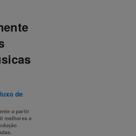
mente
s
úsicas
luxo de
nte a partir
00 melhores e
rodução
adas.