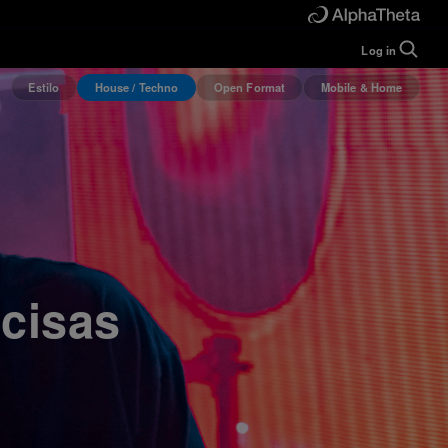
Log in
Estilo
House / Techno
Open Format
Mobile & Home
Guide
Help
Manual
FAQ
Tutorials
Inquiries
rekordbox for
Developers
Forum
cisas