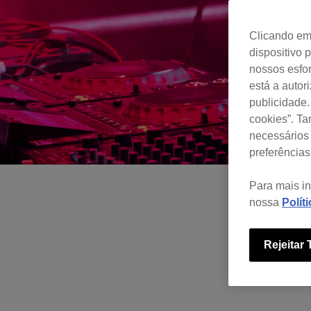
Clicando em 
dispositivo 
nossos esfor
está a autor
publicidade.
cookies”. T
necessários 
preferências
Para mais i
nossa
Polít
Rejeitar