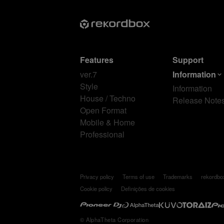
Features
Support
ver.7
Information
Style
Information
House / Techno
Release Note
Open Format
Mobile & Home
Professional
Privacy policy
Terms of use
Trademarks
rekordb
Cookie policy
Definições de cookies
© AlphaTheta Corporation