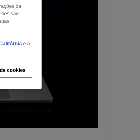
urações de
okies são
 suas
alifórnia
e a
 de cookies