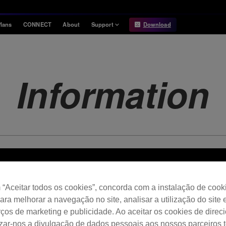
lans
CONNECT
About
Support
Download
Information
Compatibility
Information
Compatible DJ units
Information
Release Notes
Hardware Unlock
Hardware Diagrams
USB Export
System
Requirements
“Aceitar todos os cookies”, concorda com a instalação de cook
para melhorar a navegação no site, analisar a utilização do site 
ços de marketing e publicidade. Ao aceitar os cookies de dire
izar-nos a divulgação de dados pessoais aos nossos parceiros t