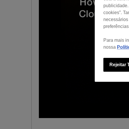
publicidade.
cookies”. T
necessários 
preferências
Para mais i
nossa
Polít
Rejeitar