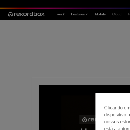
ver.7
Features
Mobile
Cloud
P
Style
House / Techno
Open Format
Mobile & Home
Professional
Clicando em 
dispositivo 
nossos esfor
está a autor