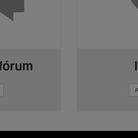
 fórum
R