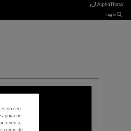
Log in
Guide
Help
Manual
FAQ
Tutorials
Inquiries
rekordbox for
Developers
Forum
ies no seu
e apoiar os
cionamento,
erceiros de