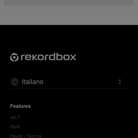
Italiano
Features
ver.7
Style
House / Techno