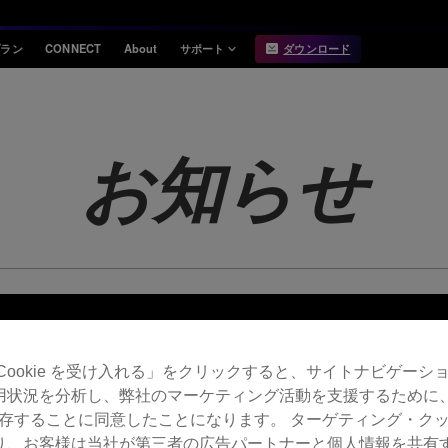
プラン
CONNECT
About
サポート
ダウンロード
インフォメーション
互換性
お知らせ
対応DJ機器
お知らせ
リリースノート
Hardware Unlock
機能対応表
USB Export
動作環境
Cookie を受け入れる」をクリックすると、サイトナビゲーシ
用状況を分析し、弊社のマーケティング活動を支援するために
 を保存することに同意したことになります。 ターゲティング・ク
り、お客様は当社が第三者の広告パートナーと個人情報を共有