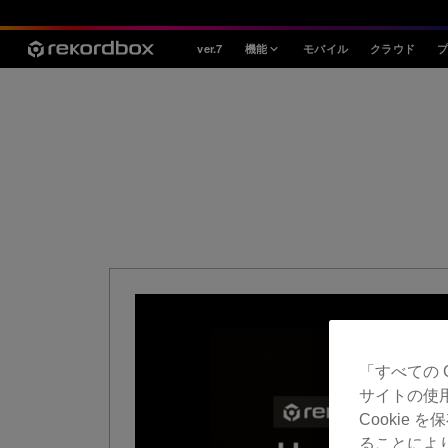
ver.7
機能
モバイル
クラウド
スタイル
House / Techno
Open Format
Mobile & Home
プロフェッショナル
「すべての 
サイトの使
Cookie
ることによ