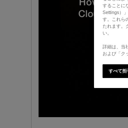
することにな
Settin
す。これら
たれます。
い。
詳細は、当
および「ク
すべて拒