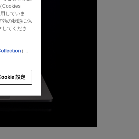
okies
使用していま
有効の状態に保
クしてくださ
ollection
）」
Cookie 設定