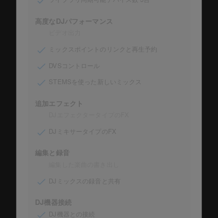
高度なDJパフォーマンス
ビデオ出力
ミックスポイントのリンクと再生予約
DVSコントロール
STEMSを使った新しいミックス
追加エフェクト
DJエフェクタータイプのFX
DJミキサータイプのFX
編集と録音
編集した楽曲の書き出し
DJミックスの録音と共有
DJ機器接続
DJ機器との接続