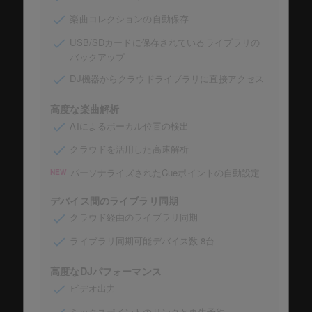
楽曲コレクションの自動保存
USB/SDカードに保存されているライブラリの
バックアップ
DJ機器からクラウドライブラリに直接アクセス
高度な楽曲解析
AIによるボーカル位置の検出
クラウドを活用した高速解析
パーソナライズされたCueポイントの自動設定
NEW
デバイス間のライブラリ同期
クラウド経由のライブラリ同期
ライブラリ同期可能デバイス数 8台
高度なDJパフォーマンス
ビデオ出力
ミックスポイントのリンクと再生予約