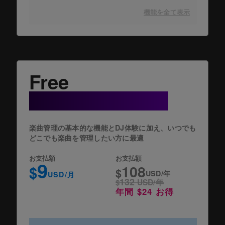
機能を全て表示
Free
+ Cloud Option
楽曲管理の基本的な機能とDJ体験に加え、いつでも
どこでも楽曲を管理したい方に最適
お支払額
お支払額
9
108
$
$
USD/年
USD/月
132
$
USD/年
年間 $24 お得