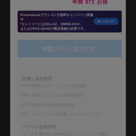
年間 $72 お得
Professionalプラン 3ヶ月無料キャンペーン実施
中
詳しくはこちら
*エントリーにはXDJ-AZ、OMNIS-DUO、
またはOPUS-QUADの製品登録が必要です。
年額プランに加入する*
快適な楽曲管理
仲間とのプレイリスト共同編集
NEW
楽曲コレクションの自動分類
NEW
効率的な楽曲の相性確認
NEW
プレイリストを整理しやすいレイアウト
NEW
クラウド楽曲管理
大容量5TBのDropboxにコレクションの保存