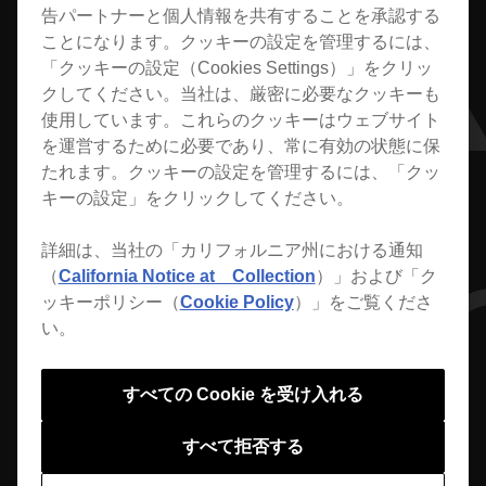
告パートナーと個人情報を共有することを承認する
予め準備した楽曲やプレイ
ことになります。クッキーの設定を管理するには、
「クッキーの設定（Cookies Settings）」をクリッ
リストをUSBに転送してプ
クしてください。当社は、厳密に必要なクッキーも
使用しています。これらのクッキーはウェブサイト
レーヤーにロードできます
を運営するために必要であり、常に有効の状態に保
たれます。クッキーの設定を管理するには、「クッ
USB Export
キーの設定」をクリックしてください。
USBデバイス ( フラッシュメモリーやハードディ
詳細は、当社の「カリフォルニア州における通知
スク ) を使って、rekordboxの楽曲をDJプレーヤ
（
California Notice at Collection
）」および「ク
ーにロードして、DJパフォーマンスを行えます。
ッキーポリシー（
Cookie Policy
）」をご覧くださ
い。
すべての Cookie を受け入れる
すべて拒否する