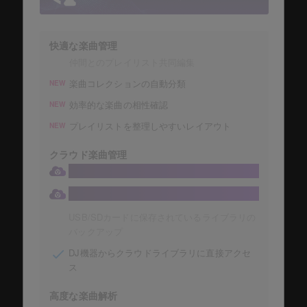
快適な楽曲管理
仲間とのプレイリスト共同編集
楽曲コレクションの自動分類
NEW
効率的な楽曲の相性確認
NEW
プレイリストを整理しやすいレイアウト
NEW
クラウド楽曲管理
大容量1TBのDropboxにコレクションの保存
楽曲コレクションの自動保存
USB/SDカードに保存されているライブラリの
バックアップ
DJ機器からクラウドライブラリに直接アクセ
ス
高度な楽曲解析