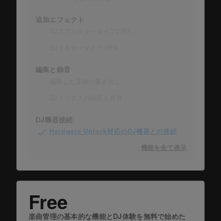
追加エフェクト
DJエフェクタータイプのFX
DJミキサータイプのFX
編集と録音
編集した楽曲の書き出し
DJミックスの録音と共有
DJ機器接続
Hardware Unlock対応のDJ機器との接続
機能を全て表示
Free
楽曲管理の基本的な機能とDJ体験を無料で始めた