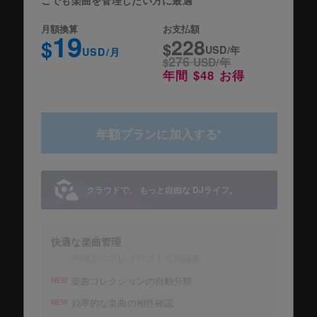
月額換算
お支払額
19
228
$
$
USD/年
USD/月
276
$
USD/年
年間 $48 お得
年額プランに加入する*
クラウドで、 もっと自由な DJライフ。
快適な楽曲管理
仲間とのプレイリスト共同編集
楽曲コレクションの自動分類
NEW
効率的な楽曲の相性確認
NEW