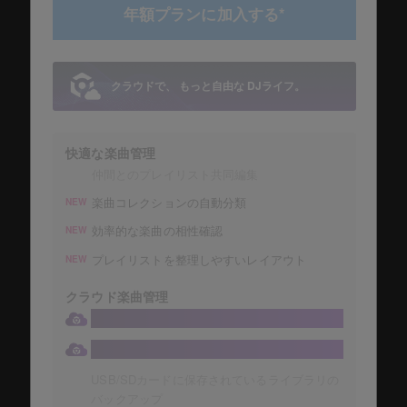
年額プランに加入する*
クラウドで、 もっと自由な DJライフ。
快適な楽曲管理
仲間とのプレイリスト共同編集
楽曲コレクションの自動分類
NEW
効率的な楽曲の相性確認
NEW
プレイリストを整理しやすいレイアウト
NEW
クラウド楽曲管理
大容量1TBのDropboxにコレクションの保存
楽曲コレクションの自動保存
USB/SDカードに保存されているライブラリの
バックアップ