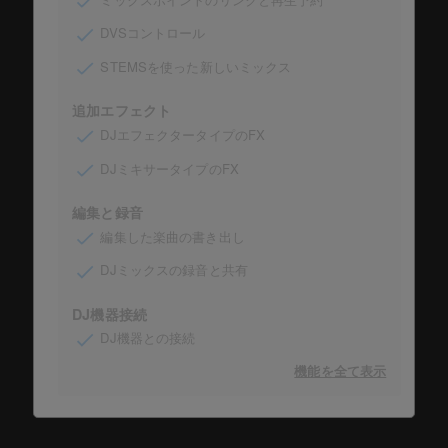
DVSコントロール
STEMSを使った新しいミックス
追加エフェクト
DJエフェクタータイプのFX
DJミキサータイプのFX
編集と録音
編集した楽曲の書き出し
DJミックスの録音と共有
DJ機器接続
DJ機器との接続
機能を全て表示