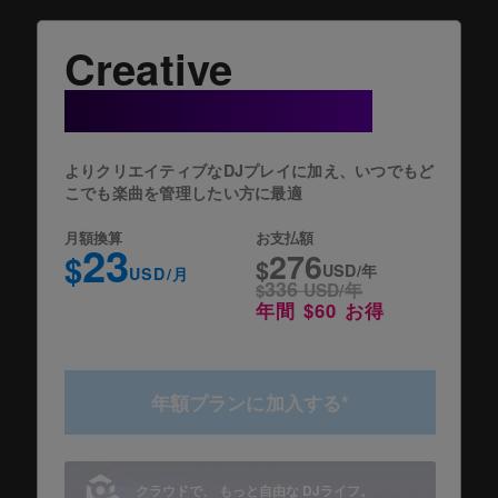
Creative
+ Cloud Option
よりクリエイティブなDJプレイに加え、いつでもど
こでも楽曲を管理したい方に最適
月額換算
お支払額
23
276
$
$
USD/年
USD/月
336
$
USD/年
年間 $60 お得
年額プランに加入する*
クラウドで、 もっと自由な DJライフ。