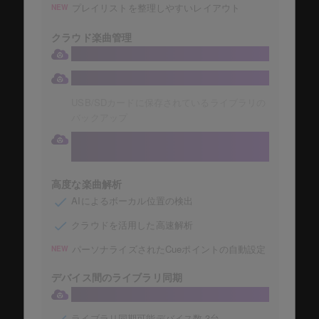
プレイリストを整理しやすいレイアウト
NEW
クラウド楽曲管理
大容量1TBのDropboxにコレクションの保存
楽曲コレクションの自動保存
USB/SDカードに保存されているライブラリの
バックアップ
DJ機器からクラウドライブラリに直接アクセ
ス
高度な楽曲解析
AIによるボーカル位置の検出
クラウドを活用した高速解析
パーソナライズされたCueポイントの自動設定
NEW
デバイス間のライブラリ同期
クラウド経由のライブラリ同期
ライブラリ同期可能デバイス数 3台