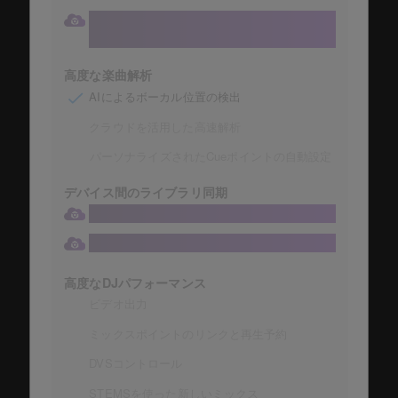
DJ機器からクラウドライブラリに直接アクセ
ス
高度な楽曲解析
AIによるボーカル位置の検出
クラウドを活用した高速解析
パーソナライズされたCueポイントの自動設定
デバイス間のライブラリ同期
クラウド経由のライブラリ同期
ライブラリ同期可能デバイス数 3台
高度なDJパフォーマンス
ビデオ出力
ミックスポイントのリンクと再生予約
DVSコントロール
STEMSを使った新しいミックス