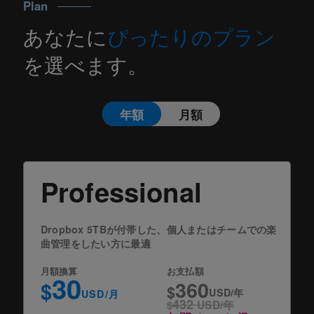
Plan
あなたに
ぴったりのプラン
を選べます。
年額
月額
Professional
Dropbox 5TBが付帯した、個人またはチームでの楽
曲管理をしたい方に最適
月額換算
お支払額
30
360
$
$
USD/年
USD/月
432
$
USD/年