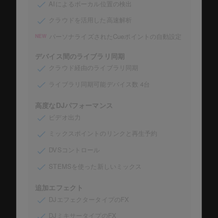
AIによるボーカル位置の検出
クラウドを活用した高速解析
パーソナライズされたCueポイントの自動設定
NEW
デバイス間のライブラリ同期
クラウド経由のライブラリ同期
ライブラリ同期可能デバイス数 4台
高度なDJパフォーマンス
ビデオ出力
ミックスポイントのリンクと再生予約
DVSコントロール
STEMSを使った新しいミックス
追加エフェクト
DJエフェクタータイプのFX
DJミキサータイプのFX