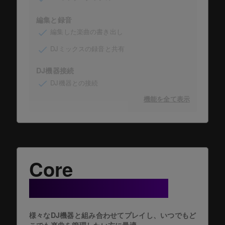
編集と録音
編集した楽曲の書き出し
DJミックスの録音と共有
DJ機器接続
DJ機器との接続
機能を全て表示
Core
+ Cloud Option
様々なDJ機器と組み合わせてプレイし、いつでもど
こでも楽曲を管理したい方に最適