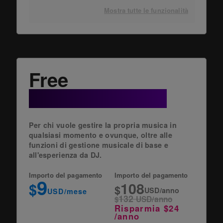
Mostra tutte le funzionalità
Free
+ Cloud Option
Per chi vuole gestire la propria musica in
qualsiasi momento e ovunque, oltre alle
funzioni di gestione musicale di base e
all'esperienza da DJ.
Importo del pagamento
Importo del pagamento
9
108
$
$
USD/anno
USD/mese
132
$
USD/anno
Risparmia $24
/anno