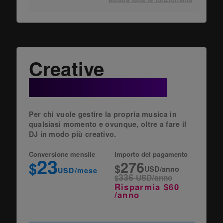
Creative
+ Cloud Option
Per chi vuole gestire la propria musica in
qualsiasi momento e ovunque, oltre a fare il
DJ in modo più creativo.
Conversione mensile
Importo del pagamento
23
276
$
$
USD/anno
USD/mese
336
$
USD/anno
Risparmia $60
/anno