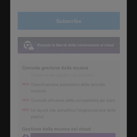
Subscribe
Provate la libertà della connessione al cloud
Comoda gestione della musica
Collabora alle playlist con gli amici
Classificazione automatica delle raccolte
NEW
musicali
Controllo efficiente della compatibilità dei brani
NEW
Un layout che semplifica l'organizzazione delle
NEW
playlist
Gestione della musica nel cloud
Conserva la tua raccolta in un account