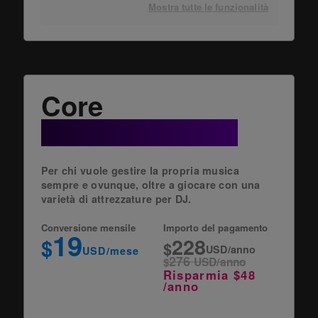
Mostra tutte le funzionalità
Core
+ Cloud Option
Per chi vuole gestire la propria musica
sempre e ovunque, oltre a giocare con una
varietà di attrezzature per DJ.
Conversione mensile
Importo del pagamento
19
228
$
$
USD/anno
USD/mese
276
$
USD/anno
Risparmia $48
/anno