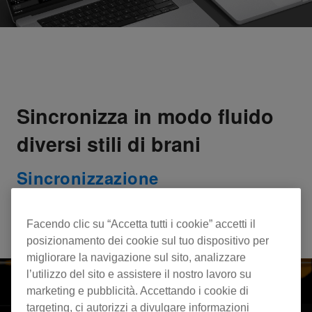
Sincronizza in modo fluido
diversi stili di brani
Sincronizzazione
Beat Sync, Key Sync e BPM Sync agiscono tutti
a supporto delle tue performance.
Facendo clic su “Accetta tutti i cookie” accetti il
posizionamento dei cookie sul tuo dispositivo per
migliorare la navigazione sul sito, analizzare
l’utilizzo del sito e assistere il nostro lavoro su
marketing e pubblicità. Accettando i cookie di
targeting, ci autorizzi a divulgare informazioni