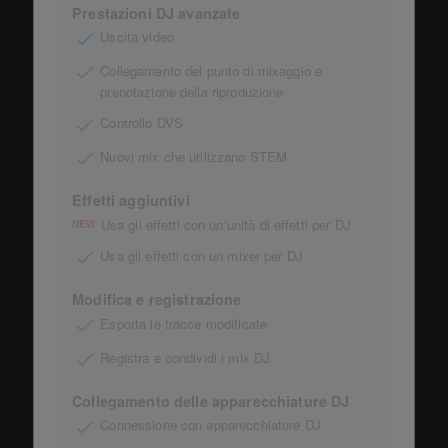
Prestazioni DJ avanzate
Uscita video
Collegamento del punto di mixaggio e
prenotazione della riproduzione
Controllo DVS
Nuovi mix che utilizzano STEM
Effetti aggiuntivi
Usa gli effetti con un'unità di effetti per DJ
NEW
Usa gli effetti con un mixer per DJ
Modifica e registrazione
Esporta le tracce modificate
Registra e condividi i mix DJ
Collegamento delle apparecchiature DJ
Connessione con apparecchiature DJ