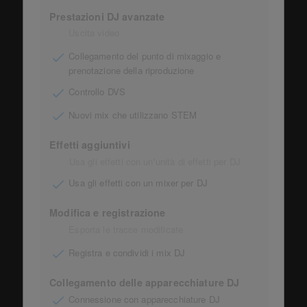
Prestazioni DJ avanzate
Uscita video
Collegamento del punto di mixaggio e
prenotazione della riproduzione
Controllo DVS
Nuovi mix che utilizzano STEM
Effetti aggiuntivi
Usa gli effetti con un'unità di effetti per DJ
Usa gli effetti con un mixer per DJ
Modifica e registrazione
Esporta le tracce modificate
Registra e condividi i mix DJ
Collegamento delle apparecchiature DJ
Connessione con apparecchiature DJ