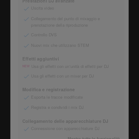
Prestazioni DJ avanzate
Uscita video
Collegamento del punto di mixaggio e
prenotazione della riproduzione
Controllo DVS
Nuovi mix che utilizzano STEM
Effetti aggiuntivi
Usa gli effetti con un'unità di effetti per DJ
NEW
Usa gli effetti con un mixer per DJ
Modifica e registrazione
Esporta le tracce modificate
Registra e condividi i mix DJ
Collegamento delle apparecchiature DJ
Connessione con apparecchiature DJ
Mostra tutte le funzionalità