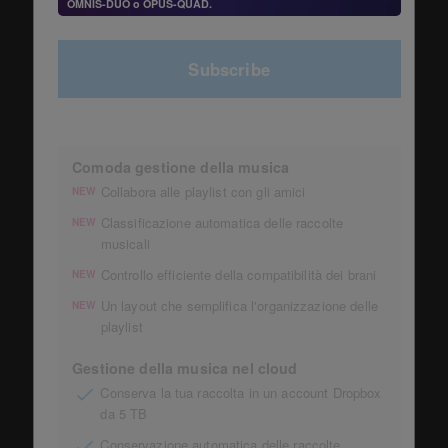
OMNIS-DUO o OPUS-QUAD.
Subscribe
Comoda gestione della musica
Collabora alle playlist con gli amici
NEW
Classificazione automatica delle raccolte
NEW
musicali
Controllo efficiente della compatibilità dei brani
NEW
Un layout che semplifica l'organizzazione delle
NEW
playlist
Gestione della musica nel cloud
Conserva la tua raccolta in un account Dropbox
da 5 TB
Conservazione automatica delle raccolte