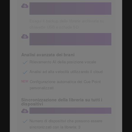
Conservazione automatica delle raccolte
musicali
Esegui il backup delle librerie archiviate su
chiavette USB e schede SD
Accedi alla tua libreria cloud direttamente
dalla tua attrezzatura DJ
Analisi avanzata dei brani
Rilevamento AI della posizione vocale
Analisi ad alta velocità utilizzando il cloud
Configurazione automatica dei Cue Point
NEW
personalizzati
Sincronizzazione della libreria su tutti i
dispositivi
Sincronizzazione della libreria sul cloud
Numero di dispositivi che possono essere
sincronizzati con la libreria: 3