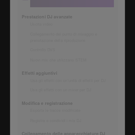
sincronizzati con la libreria: 3
Prestazioni DJ avanzate
Uscita video
Collegamento del punto di mixaggio e
prenotazione della riproduzione
Controllo DVS
Nuovi mix che utilizzano STEM
Effetti aggiuntivi
Usa gli effetti con un'unità di effetti per DJ
Usa gli effetti con un mixer per DJ
Modifica e registrazione
Esporta le tracce modificate
Registra e condividi i mix DJ
Collegamento delle apparecchiature DJ