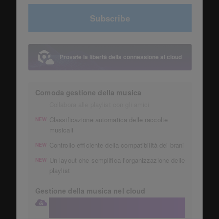
Subscribe
Provate la libertà della connessione al cloud
Comoda gestione della musica
Collabora alle playlist con gli amici
Classificazione automatica delle raccolte
NEW
musicali
Controllo efficiente della compatibilità dei brani
NEW
Un layout che semplifica l'organizzazione delle
NEW
playlist
Gestione della musica nel cloud
Conserva la tua raccolta in un account
Dropbox da 1 TB