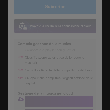
Subscribe
Provate la libertà della connessione al cloud
Comoda gestione della musica
Collabora alle playlist con gli amici
Classificazione automatica delle raccolte
NEW
musicali
Controllo efficiente della compatibilità dei brani
NEW
Un layout che semplifica l'organizzazione delle
NEW
playlist
Gestione della musica nel cloud
Conserva la tua raccolta in un account
Dropbox da 1 TB