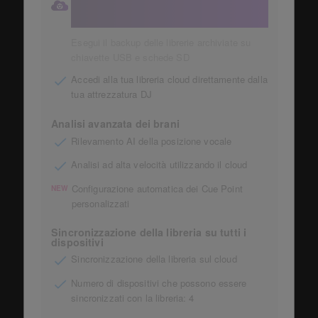
Conservazione automatica delle raccolte
musicali
Esegui il backup delle librerie archiviate su
chiavette USB e schede SD
Accedi alla tua libreria cloud direttamente dalla
tua attrezzatura DJ
Analisi avanzata dei brani
Rilevamento AI della posizione vocale
Analisi ad alta velocità utilizzando il cloud
Configurazione automatica dei Cue Point
NEW
personalizzati
Sincronizzazione della libreria su tutti i
dispositivi
Sincronizzazione della libreria sul cloud
Numero di dispositivi che possono essere
sincronizzati con la libreria: 4