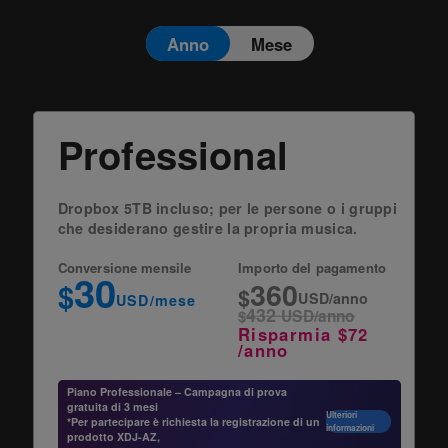
Anno
Mese
Professional
Dropbox 5TB incluso; per le persone o i gruppi
che desiderano gestire la propria musica.
Conversione mensile
Importo del pagamento
30
360
$
$
USD/anno
USD/mese
432
$
USD/anno
Risparmia $72
/anno
Piano Professionale – Campagna di prova
gratuita di 3 mesi
Ulteriori
*Per partecipare è richiesta la registrazione di un
informazioni
prodotto XDJ-AZ,