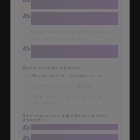
Dropbox da 1 TB
Conservazione automatica delle raccolte
musicali
Esegui il backup delle librerie archiviate su
chiavette USB e schede SD
Accedi alla tua libreria cloud direttamente
dalla tua attrezzatura DJ
Analisi avanzata dei brani
Rilevamento AI della posizione vocale
Analisi ad alta velocità utilizzando il cloud
Configurazione automatica dei Cue Point
personalizzati
Sincronizzazione della libreria su tutti i
dispositivi
Sincronizzazione della libreria sul cloud
Numero di dispositivi che possono essere