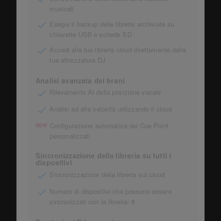
musicali
Esegui il backup delle librerie archiviate su
chiavette USB e schede SD
Accedi alla tua libreria cloud direttamente dalla
tua attrezzatura DJ
Analisi avanzata dei brani
Rilevamento AI della posizione vocale
Analisi ad alta velocità utilizzando il cloud
Configurazione automatica dei Cue Point
NEW
personalizzati
Sincronizzazione della libreria su tutti i
dispositivi
Sincronizzazione della libreria sul cloud
Numero di dispositivi che possono essere
sincronizzati con la libreria: 8