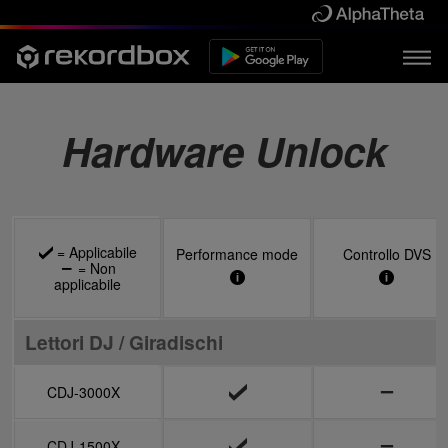
Hardware Unlock
= Applicabile
= Applicabile
= Applicabile
Performance mode
Performance mode
Performance mode
Controllo DVS
Controllo DVS
Controllo DVS
= Non
= Non
= Non
applicabile
applicabile
applicabile
Lettori DJ / Giradischi
Lettori DJ / Giradischi
CDJ-3000X
CDJ-3000X
CDJ-1500X
CDJ-1500X