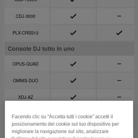
CDJ-3000
CDJ-3000
PLX-CRSS12
PLX-CRSS12
Console DJ tutto in uno
Console DJ tutto in uno
OPUS-QUAD
OPUS-QUAD
OMNIS-DUO
OMNIS-DUO
XDJ-AZ
XDJ-AZ
XDJ-AN
XDJ-AN
Facendo clic su “Accetta tutti i cookie” accetti il
posizionamento dei cookie sul tuo dispositivo per
XDJ-XZ
XDJ-XZ
migliorare la navigazione sul sito, analizzare