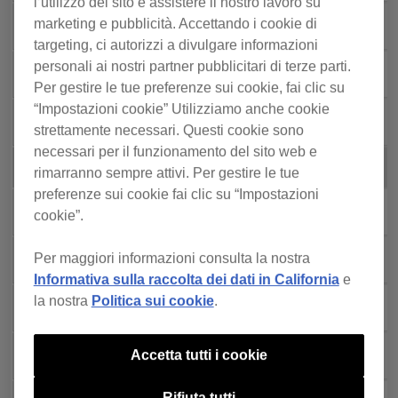
l’utilizzo del sito e assistere il nostro lavoro su
marketing e pubblicità. Accettando i cookie di
XDJ-RX3
XDJ-RX3
targeting, ci autorizzi a divulgare informazioni
personali ai nostri partner pubblicitari di terze parti.
XDJ-RX2
XDJ-RX2
Per gestire le tue preferenze sui cookie, fai clic su
“Impostazioni cookie” Utilizziamo anche cookie
XDJ-RR
XDJ-RR
strettamente necessari. Questi cookie sono
necessari per il funzionamento del sito web e
Mixer per DJ
Mixer per DJ
rimarranno sempre attivi. Per gestire le tue
preferenze sui cookie fai clic su “Impostazioni
DJM-V10
DJM-V10
cookie”.
Per maggiori informazioni consulta la nostra
DJM-V10-LF
DJM-V10-LF
Informativa sulla raccolta dei dati in California
e
la nostra
Politica sui cookie
.
DJM-V5
DJM-V5
DJM-A9
DJM-A9
Accetta tutti i cookie
Rifiuta tutti