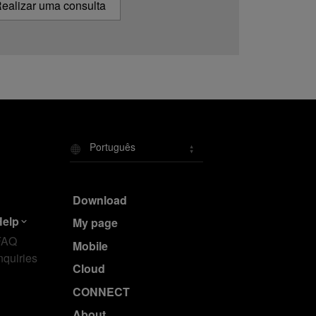
ealizar uma consulta
Português
Download
Help
My page
FAQ
Mobile
nquiries
Cloud
CONNECT
About