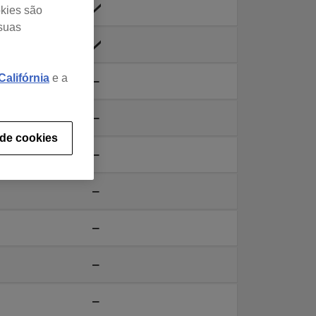
okies são
 suas
alifórnia
e a
 de cookies