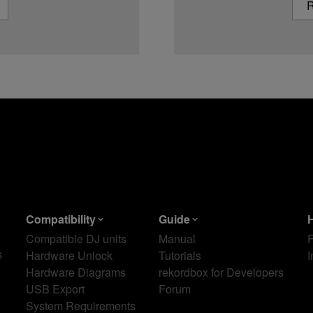
R
Compatibility
Guide
Compatible DJ units
Manual
s
Hardware Unlock
Tutorials
I
Hardware Diagrams
rekordbox for Developers
USB Export
Forum
System Requirements