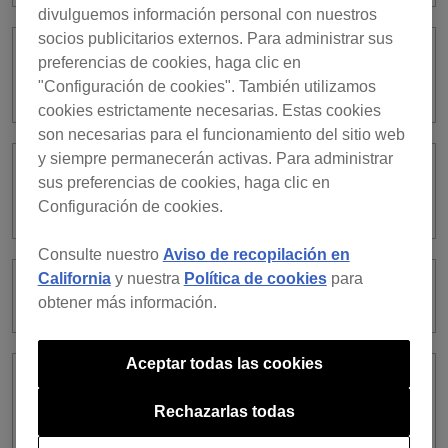
divulguemos información personal con nuestros
socios publicitarios externos. Para administrar sus
¿Cómo se utiliza la función de
preferencias de cookies, haga clic en
iluminación?
"Configuración de cookies". También utilizamos
cookies estrictamente necesarias. Estas cookies
son necesarias para el funcionamiento del sitio web
y siempre permanecerán activas. Para administrar
Ya tengo una suscripción a un plan de
sus preferencias de cookies, haga clic en
rekordbox. ¿Puedo usar el cupón?
Configuración de cookies.
Consulte nuestro
Aviso de recopilación en
California
y nuestra
Política de cookies
para
¿Qué es [Mood]?
obtener más información.
Aceptar todas las cookies
¿Qué tipos de equipos de iluminación
son compatibles con el modo
Rechazarlas todas
LIGHTING?