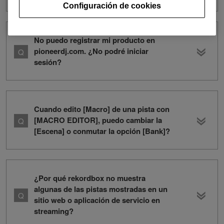
Configuración de cookies
No puedo registrar mi producto en
pioneerdj.com. ¿No podré iniciar
sesión?
Cuando edito [Macro] de una pista con
[MACRO EDITOR], puedo cambiar la
[Escena] o conmutar la opción [Bank]?
¿Por qué rekordbox no muestra
algunas de las pistas mostradas en un
sitio web o aplicación de servicio en
streaming?