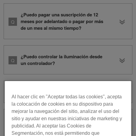
¿Puedo pagar una suscripción de 12
meses por adelantado o pagar por más
de un mes al mismo tiempo?
¿Puedo controlar la iluminación desde
un controlador?
¿En qué países es posible usar TIDAL?
Al hacer clic en "Aceptar todas las cookies", acepta
la colocación de cookies en su dispositivo para
mejorar la navegación del sitio, analizar el uso del
sitio y ayudar en nuestras iniciativas de marketing y
¿Ofrecen descuentos para
publicidad. Al aceptar las Cookies de
estudiantes?
Segmentación, nos está permitiendo que