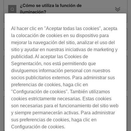
¿Cómo se utiliza la función de
iluminación?
Al hacer clic en "Aceptar todas las cookies", acepta
la colocación de cookies en su dispositivo para
¿Qué es [Mood]?
mejorar la navegación del sitio, analizar el uso del
sitio y ayudar en nuestras iniciativas de marketing y
publicidad. Al aceptar las Cookies de
Segmentación, nos está permitiendo que
¿Qué tipos de equipos de iluminación
divulguemos información personal con nuestros
son compatibles con el modo
socios publicitarios externos. Para administrar sus
LIGHTING?
preferencias de cookies, haga clic en
"Configuración de cookies". También utilizamos
cookies estrictamente necesarias. Estas cookies
son necesarias para el funcionamiento del sitio web
Cuando edito [Macro] de una pista con
y siempre permanecerán activas. Para administrar
[MACRO EDITOR], puedo cambiar la
[Escena] o conmutar la opción [Bank]?
sus preferencias de cookies, haga clic en
Configuración de cookies.