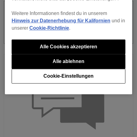
Ich habe einen kostenpflichtigen
Weitere Informationen findest du in unserem
Abonnementplan gestartet. Wie kann
Hinweis zur Datenerhebung für Kalifornien
und in
ich die Funktionen nutzen, die im Plan
unserer
Cookie-Richtlinie
.
enthalten sind?
Alle Cookies akzeptieren
Alle ablehnen
Cookie-Einstellungen