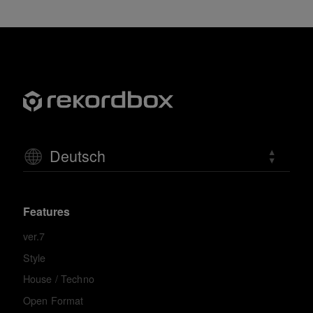
Deutsch
Features
ver.7
Style
House / Techno
Open Format