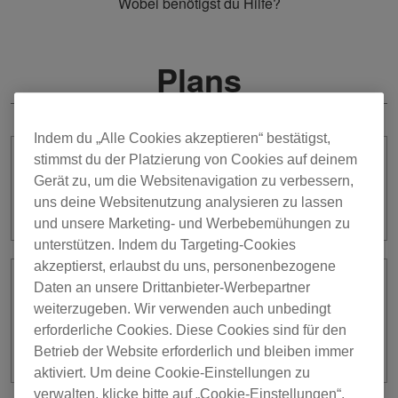
Wobei benötigst du Hilfe?
Plans
Indem du „Alle Cookies akzeptieren“ bestätigst,
stimmst du der Platzierung von Cookies auf deinem
Kann ich mein Abonnement für
Gerät zu, um die Websitenavigation zu verbessern,
rekordbox for iOS (ver. 4) über die App
uns deine Websitenutzung analysieren zu lassen
starten/kündigen?
und unsere Marketing- und Werbebemühungen zu
unterstützen. Indem du Targeting-Cookies
akzeptierst, erlaubst du uns, personenbezogene
Daten an unsere Drittanbieter-Werbepartner
Wenn ich einen Abonnementplan
weiterzugeben. Wir verwenden auch unbedingt
starte, welche Funktionen kann ich
dann in rekordbox for iOS/Android
erforderliche Cookies. Diese Cookies sind für den
verwenden?
Betrieb der Website erforderlich und bleiben immer
aktiviert. Um deine Cookie-Einstellungen zu
verwalten, klicke bitte auf „Cookie-Einstellungen“.