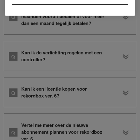
Kan ik een abonnement van 12
maanden vooruit betalen of voor meer
dan een maand tegelijk betalen?
Kan ik de verlichting regelen met een
controller?
Kan ik een licentie kopen voor
rekordbox ver. 6?
Vertel me meer over de nieuwe
abonnement plannen voor rekordbox
ver. 6.