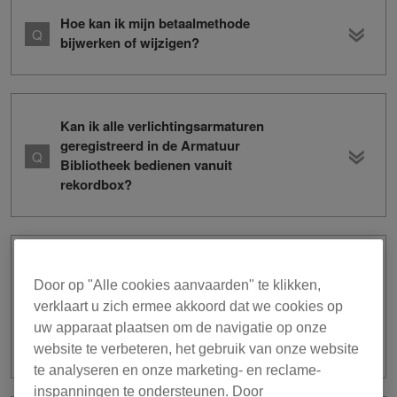
Hoe kan ik mijn betaalmethode
bijwerken of wijzigen?
Kan ik alle verlichtingsarmaturen
geregistreerd in de Armatuur
Bibliotheek bedienen vanuit
rekordbox?
Ik heb een Pioneer DJ-apparaat
gekocht waarbij een licentiesleutel voor
Door op "Alle cookies aanvaarden" te klikken,
rekordbox dj zat. Kan ik dit dj-apparaat
verklaart u zich ermee akkoord dat we cookies op
gebruiken om de PERFORMANCE-
uw apparaat plaatsen om de navigatie op onze
modus te bedienen in rekordbox ver. 6?
website te verbeteren, het gebruik van onze website
te analyseren en onze marketing- en reclame-
inspanningen te ondersteunen. Door