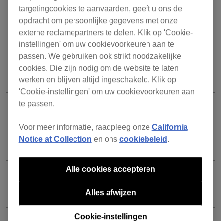
targetingcookies te aanvaarden, geeft u ons de
Ik kan de Lyric-functie niet gebruiken.
opdracht om persoonlijke gegevens met onze
externe reclamepartners te delen. Klik op 'Cookie-
instellingen' om uw cookievoorkeuren aan te
passen. We gebruiken ook strikt noodzakelijke
Wat is TIDAL?
cookies. Die zijn nodig om de website te laten
werken en blijven altijd ingeschakeld. Klik op
'Cookie-instellingen' om uw cookievoorkeuren aan
te passen.
Ik weet niet waar ik de licentiesleutel
moet invoeren die bij mijn dj-
Voor meer informatie, raadpleeg onze
California
apparatuur is meegeleverd.
Notice at Collection
en ons
cookiebeleid
.
Alle cookies accepteren
I want to start Cloud Library Sync all
over again, how do I do that?
Alles afwijzen
Cookie-instellingen