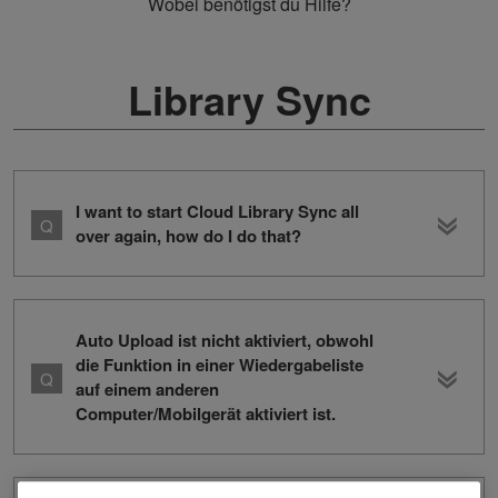
Wobei benötigst du Hilfe?
Library Sync
I want to start Cloud Library Sync all
over again, how do I do that?
Auto Upload ist nicht aktiviert, obwohl
die Funktion in einer Wiedergabeliste
auf einem anderen
Computer/Mobilgerät aktiviert ist.