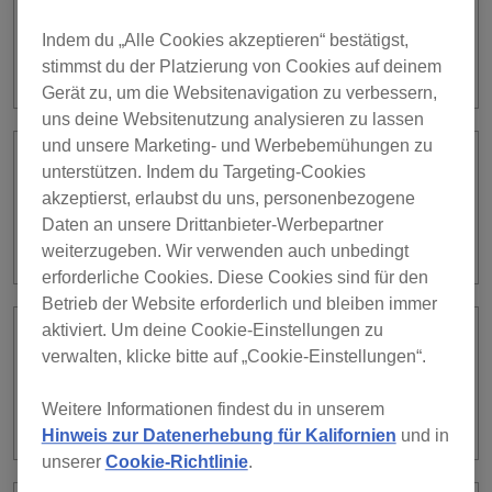
Ich habe Probleme bei der
Indem du „Alle Cookies akzeptieren“ bestätigst,
Synchronisierung mit meinem
Dropbox-Konto. Wie soll ich vorgehen?
stimmst du der Platzierung von Cookies auf deinem
Gerät zu, um die Websitenavigation zu verbessern,
uns deine Websitenutzung analysieren zu lassen
und unsere Marketing- und Werbebemühungen zu
Nachdem ich einen Track über
unterstützen. Indem du Targeting-Cookies
rekordbox hochgeladen habe, kann ich
akzeptierst, erlaubst du uns, personenbezogene
den Track nicht mit der App
Daten an unsere Drittanbieter-Werbepartner
iTunes/Apple Music wiedergeben.
weiterzugeben. Wir verwenden auch unbedingt
erforderliche Cookies. Diese Cookies sind für den
Betrieb der Website erforderlich und bleiben immer
aktiviert. Um deine Cookie-Einstellungen zu
Nachdem ich mehrere Geräte mit Cloud
verwalten, klicke bitte auf „Cookie-Einstellungen“.
Library Sync synchronisiert habe, wird
der gleiche Track zweimal in der Track-
Weitere Informationen findest du in unserem
Liste aufgeführt.
Hinweis zur Datenerhebung für Kalifornien
und in
unserer
Cookie-Richtlinie
.