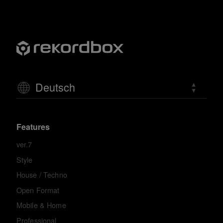
Deutsch
Features
ver.7
Style
House / Techno
Open Format
Mobile & Home
Professional