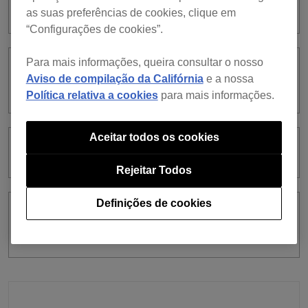
assez d’espace libre dans la mémoire.”.
as suas preferências de cookies, clique em
“Configurações de cookies”.
Para mais informações, queira consultar o nosso
Se usar a função TRACK
Aviso de compilação da Califórnia
e a nossa
SEPARATION, ocorre ruído.
Política relativa a cookies
para mais informações.
Aceitar todos os cookies
O que é função TRACK SEPARATION?
Rejeitar Todos
Definições de cookies
A função TRACK SEPARATION pode
ser controlada por equipamento de DJ?