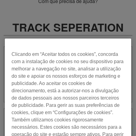
Com que precisa de ajuda?
TRACK SEPERATION
Clicando em “Aceitar todos os cookies”, concorda
Mesmo se estiver selecionada a opção
com a instalação de cookies no seu dispositivo para
[CUSTOM1] para [Personalizar] a
melhorar a navegação no site, analisar a utilização
função TRACK SEPARATION com
do site e apoiar os nossos esforços de marketing e
DDJ-FLX10, PART ISO (VOCAL) não
publicidade. Ao aceitar os cookies de
pode ser controlada com o botão de
regulação EQ HI.
direcionamento, está a autorizar-nos a divulgação
de dados pessoais aos nossos parceiros terceiros
de publicidade. Para gerir as suas preferências de
cookies, clique em “Configurações de cookies”.
Ao carregar faixas, é apresentado o
Também utilizamos cookies rigorosamente
aviso “La fonction Track Separation
necessários. Estes cookies são necessários para a
n’est pas disponible car il n’y a pas
operação do site e estarão sempre ativos. Para gerir