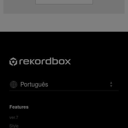
Português
Features
ver.7
Style