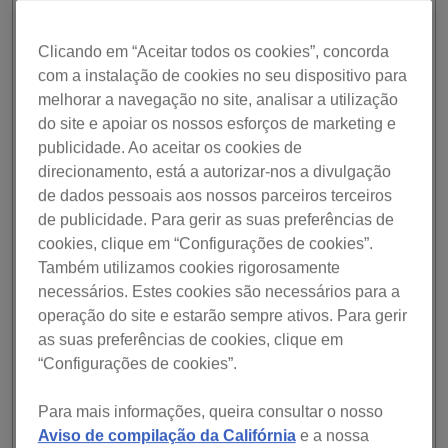
viagem – deixando-o sem qualquer música para
reproduzir.
Clicando em “Aceitar todos os cookies”, concorda
Com a Cloud Unlimited do rekordbox fornecida pela
com a instalação de cookies no seu dispositivo para
Dropbox, o plano rekordbox Professional é o primeiro
melhorar a navegação no site, analisar a utilização
software DJ que oferece capacidade de armazenamento
do site e apoiar os nossos esforços de marketing e
ilimitada com a Dropbox – líder em serviço de cloud. Isto
publicidade. Ao aceitar os cookies de
significa que pode armazenar em segurança uma
direcionamento, está a autorizar-nos a divulgação
quantidade ilimitada de música online –
de dados pessoais aos nossos parceiros terceiros
independentemente do tamanho da sua biblioteca
de publicidade. Para gerir as suas preferências de
rekordbox . Pode fazer o upload de todas as faixas para a
cloud, bem como de todos os metadados tais como
cookies, clique em “Configurações de cookies”.
playlists, Hot Cues e informação de loop e tag. Apenas
Também utilizamos cookies rigorosamente
precisa de ter uma conta Dropbox, na qual poderá utilizar
necessários. Estes cookies são necessários para a
o armazenamento ilimitado para sua utilização pessoal ou
operação do site e estarão sempre ativos. Para gerir
profissional. 1
as suas preferências de cookies, clique em
“Configurações de cookies”.
Ative a funcionalidade de Collection Auto Upload e de
todos os ficheiros importados para o rekordbox será feito
o seu upload para a cloud, automaticamente. Saiba ainda
Para mais informações, queira consultar o nosso
que, ao subscrever o plano Professional, não precisará
Aviso de compilação da Califórnia
e a nossa