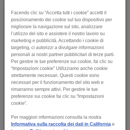
senza musica da suonare.
Con rekordbox Cloud Unlimited e la potenza di Dropbox, il
Facendo clic su “Accetta tutti i cookie” accetti il
piano rekordbox Professional è il primo software per DJ in
posizionamento dei cookie sul tuo dispositivo per
assoluto a offrire una capacità di memorizzazione
migliorare la navigazione sul sito, analizzare
illimitata su Dropbox, il servizio in cloud leader mondiale.
l’utilizzo del sito e assistere il nostro lavoro su
Questo significa che potete memorizzare in modo sicuro
marketing e pubblicità. Accettando i cookie di
una quantità illimitata di musica online –
targeting, ci autorizzi a divulgare informazioni
indipendentemente dalle dimensioni della vostra libreria di
personali ai nostri partner pubblicitari di terze parti.
rekordbox. Ogni traccia può essere caricata sul cloud,
Per gestire le tue preferenze sui cookie, fai clic su
insieme a tutti i metadati come le playlist, gli Hot Cue, e le
“Impostazioni cookie” Utilizziamo anche cookie
informazioni relative a loop e tag. Vi servirà solo un unico
strettamente necessari. Questi cookie sono
account Dropbox, dove potrete sfruttare lo spazio illimitato
necessari per il funzionamento del sito web e
per il vostro utilizzo personale e commerciale.1
rimarranno sempre attivi. Per gestire le tue
Attivate la funzione Collection Auto Upload, e ogni file che
preferenze sui cookie fai clic su “Impostazioni
importate in rekordbox viene caricato automaticamente
cookie”.
nel cloud. Non dovrete più preoccuparvi dello spazio
restante in cloud quando vi abbonate al piano
Per maggiori informazioni consulta la nostra
Professional. Anche se il vostro laptop venisse
Informativa sulla raccolta dei dati in California
e
danneggiato o andasse perso in viaggio, potete