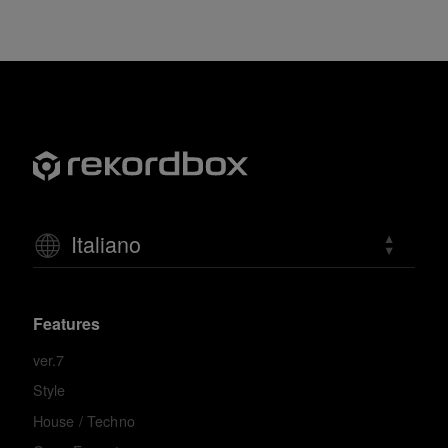
Italiano
Features
ver.7
Style
House / Techno