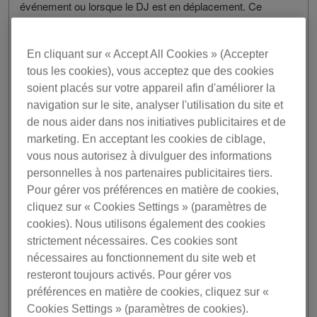
événement ou lorsque le DJ est en déplacement. Ce
dernier se trouve alors sans musique à jouer.
Avec rekordbox Cloud Unlimited powered by Dropbox, le
En cliquant sur « Accept All Cookies » (Accepter
rekordbox Professional Plan est le tout premier logiciel DJ
tous les cookies), vous acceptez que des cookies
à proposer une capacité de stockage illimitée avec
soient placés sur votre appareil afin d'améliorer la
Dropbox, le premier service cloud au monde. Autrement
navigation sur le site, analyser l'utilisation du site et
dit, vous pouvez stocker en toute sécurité une quantité
de nous aider dans nos initiatives publicitaires et de
illimitée de musique en ligne, quelle que soit la taille de
marketing. En acceptant les cookies de ciblage,
votre bibliothèque rekordbox . Chaque piste peut être
téléchargée dans le cloud, au même titre que toutes les
vous nous autorisez à divulguer des informations
métadonnées telles que les playlists, les Hot Cues et les
personnelles à nos partenaires publicitaires tiers.
informations sur les loops et les tags. Vous n’aurez
Pour gérer vos préférences en matière de cookies,
besoin que d’un seul compte Dropbox, où vous pourrez
cliquez sur « Cookies Settings » (paramètres de
exploiter le stockage illimité pour votre usage personnel et
cookies). Nous utilisons également des cookies
1
professionnel individuel
.
strictement nécessaires. Ces cookies sont
nécessaires au fonctionnement du site web et
Avec la fonction Collection Auto Upload, chaque fichier
resteront toujours activés. Pour gérer vos
que vous importez dans rekordbox est automatiquement
préférences en matière de cookies, cliquez sur «
sauvegardé dans le cloud. En souscrivant au
Professional Plan, vous n’avez pas non plus à vous
Cookies Settings » (paramètres de cookies).