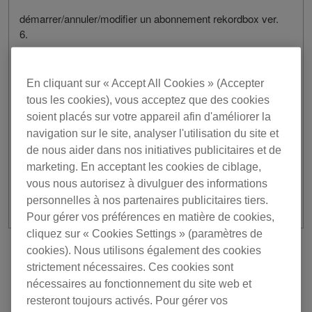
démarrer/annuler/modifier un abonnement rekordbox ver.
6.
[Date/Heure]
En cliquant sur « Accept All Cookies » (Accepter
14 septembre 2021 / De 8h30 à 16h30 UTC
tous les cookies), vous acceptez que des cookies
Veuillez nous excuser pour les désagréments que cela
soient placés sur votre appareil afin d'améliorer la
pourrait causer.
navigation sur le site, analyser l'utilisation du site et
de nous aider dans nos initiatives publicitaires et de
Merci de votre compréhension et de votre soutien.
marketing. En acceptant les cookies de ciblage,
vous nous autorisez à divulguer des informations
personnelles à nos partenaires publicitaires tiers.
Pour gérer vos préférences en matière de cookies,
cliquez sur « Cookies Settings » (paramètres de
cookies). Nous utilisons également des cookies
Précédente
Retour à la liste
strictement nécessaires. Ces cookies sont
Suivant
nécessaires au fonctionnement du site web et
resteront toujours activés. Pour gérer vos