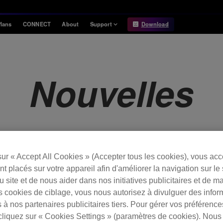
lans
CONNECT
About
Support
Download
Information
Compatibility
Information
Compatible DJ units
Nouvelles
Release Notes
Hardware Unlock
Hardware Diagrams
USB Export
System
Requirements
sur « Accept All Cookies » (Accepter tous les cookies), vous ac
t placés sur votre appareil afin d'améliorer la navigation sur le 
 du site et de nous aider dans nos initiatives publicitaires et de m
s cookies de ciblage, vous nous autorisez à divulguer des infor
 à nos partenaires publicitaires tiers. Pour gérer vos préférenc
cliquez sur « Cookies Settings » (paramètres de cookies). Nous 