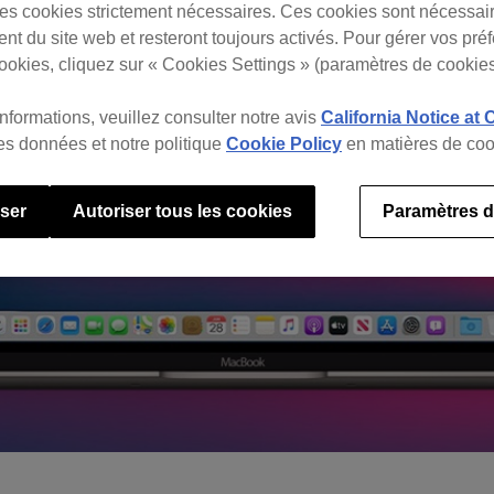
s cookies strictement nécessaires. Ces cookies sont nécessai
nt du site web et resteront toujours activés. Pour gérer vos pré
ookies, cliquez sur « Cookies Settings » (paramètres de cookies
informations, veuillez consulter notre avis
California Notice at 
des données et notre politique
Cookie Policy
en matières de coo
user
Autoriser tous les cookies
Paramètres d