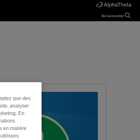
Se connecter
Guide
Help
Manual
FAQ
Tutorials
Inquiries
rekordbox for
Developers
Forum
ceptez que des
site, analyser
arketing. En
mations
es en matière
utilisons