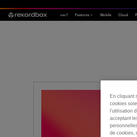
ver.7
Features
Mobile
Cloud
P
Style
House / Techno
Open Format
Mobile & Home
Professional
En cliquant 
cookies soien
l'utilisation
acceptant le
personnelles
de cookies, 