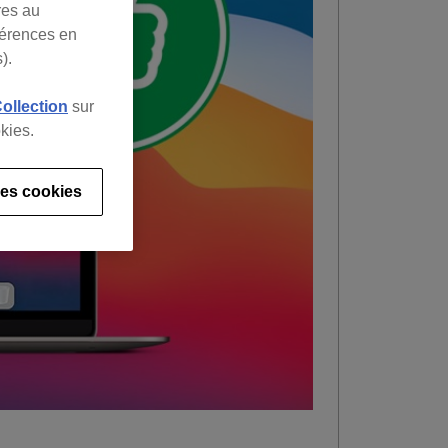
res au
férences en
).
Collection
sur
kies.
es cookies