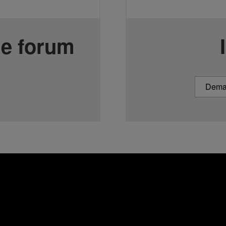
le forum
Deman