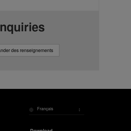
Inquiries
der des renseignements
Français
Download