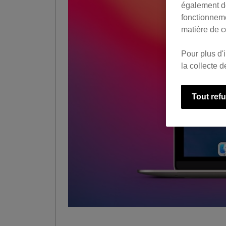
également de
fonctionneme
matière de c
Pour plus d'
la collecte 
Tout ref