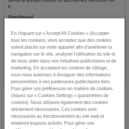
6.
[Date/Heure]
24 août 2021 / De 6h30 à 7h00 UTC
En cliquant sur « Accept All Cookies » (Accepter
Veuillez nous excuser pour les désagréments que cela
tous les cookies), vous acceptez que des cookies
pourrait causer.
soient placés sur votre appareil afin d'améliorer la
navigation sur le site, analyser l'utilisation du site et
Merci de votre compréhension et de votre soutien.
de nous aider dans nos initiatives publicitaires et de
marketing. En acceptant les cookies de ciblage,
vous nous autorisez à divulguer des informations
personnelles à nos partenaires publicitaires tiers.
Pour gérer vos préférences en matière de cookies,
cliquez sur « Cookies Settings » (paramètres de
Précédente
Retour à la liste
cookies). Nous utilisons également des cookies
Suivant
strictement nécessaires. Ces cookies sont
nécessaires au fonctionnement du site web et
resteront toujours activés. Pour gérer vos