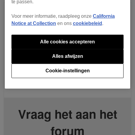
te passen.
Voor meer informatie, raadpleeg onze
California
Notice at Collection
en ons
cookiebeleid
.
Alle cookies accepteren
Alles afwijzen
Cookie-instellingen
Vraag het aan het
forum