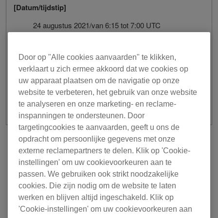
[Datum/tijdstip]
24 augustus 2021/van 6:15 tot 7:00 UTC
We verontschuldigen ons voor het eventuele ongemak
dat dit kan veroorzaken.
Door op "Alle cookies aanvaarden" te klikken,
verklaart u zich ermee akkoord dat we cookies op
Dank u voor uw begrip en steun.
uw apparaat plaatsen om de navigatie op onze
website te verbeteren, het gebruik van onze website
te analyseren en onze marketing- en reclame-
inspanningen te ondersteunen. Door
targetingcookies te aanvaarden, geeft u ons de
opdracht om persoonlijke gegevens met onze
voorgaand
Terug naar lijst
externe reclamepartners te delen. Klik op 'Cookie-
instellingen' om uw cookievoorkeuren aan te
volgende
passen. We gebruiken ook strikt noodzakelijke
cookies. Die zijn nodig om de website te laten
werken en blijven altijd ingeschakeld. Klik op
'Cookie-instellingen' om uw cookievoorkeuren aan