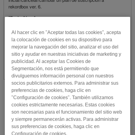
rekordbox ver. 6.
[Fecha/Hora]
24 de agosto de 2021 / De 6:15 a 7:00 h UTC
Al hacer clic en "Aceptar todas las cookies", acepta
Sentimos los inconvenientes que esta situación pueda
la colocación de cookies en su dispositivo para
provocar y agradecemos de antemano su comprensión.
mejorar la navegación del sitio, analizar el uso del
sitio y ayudar en nuestras iniciativas de marketing y
publicidad. Al aceptar las Cookies de
Segmentación, nos está permitiendo que
divulguemos información personal con nuestros
socios publicitarios externos. Para administrar sus
preferencias de cookies, haga clic en
Anterior
Volver a la lista
"Configuración de cookies". También utilizamos
Siguiente
cookies estrictamente necesarias. Estas cookies
son necesarias para el funcionamiento del sitio web
y siempre permanecerán activas. Para administrar
sus preferencias de cookies, haga clic en
Configuración de cookies.