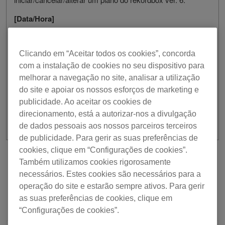
[Data/Hora]
24 de agosto, 2021 / Das 6:15 às 7:00 UTC
Clicando em “Aceitar todos os cookies”, concorda
Pedimos desculpa por eventuais inconvenientes
resultantes desta situação.
com a instalação de cookies no seu dispositivo para
melhorar a navegação no site, analisar a utilização
Agradecemos a sua compreensão e apoio.
do site e apoiar os nossos esforços de marketing e
publicidade. Ao aceitar os cookies de
direcionamento, está a autorizar-nos a divulgação
de dados pessoais aos nossos parceiros terceiros
de publicidade. Para gerir as suas preferências de
cookies, clique em “Configurações de cookies”.
Anterior
Voltar à lista
Seguinte
Também utilizamos cookies rigorosamente
necessários. Estes cookies são necessários para a
operação do site e estarão sempre ativos. Para gerir
as suas preferências de cookies, clique em
“Configurações de cookies”.