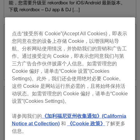
能，您需要升级至 rekordbox for iOS/Android 最新版本。
下载 rekordbox – DJ app & DJ […]
October 23, 2025
点击“接受所有 Cookie”(Accept All Cookies)，即表示
INFO
rekordbox ver. 7.2.6 已经发布。
您同意在您的设备上存储 Cookie，以增强网站导
航、分析网站使用情况，并协助我们的营销和广告工
作。通过接受定向 Cookie，即表示您同意我们与第
rekordbox ver. 7.2.6 已经发布。 2025/10/23 发行说明 修
三方广告合作伙伴披露个人信息。如需管理您的
复 在启用高精度分析的情况下，乐曲解析可能会非常
长。
Cookie 偏好，请单击“Cookie 设置”(Cookies
Settings)。此外，我们还会使用绝对必要 Cookie。
这些 Cookie 是网站运行所必需的，且将始终保持活
动状态。如需管理您的 Cookie 偏好，请单击“Cookie
October 21, 2025
INFO
DJ 品牌联手推出 OneLibrary
设置”(Cookies Settings)。
请参阅我们的
《加利福尼亚州收集通知》(California
djay Pro 现已支持 USB Export，Traktor Play 与 Traktor
Notice at Collection)
和
《Cookie 政策》
了解更多
Pro 4 也将很快跟进， 让 DJ 们可以在 CDJ-3000X、
信息。
CDJ-3000、XDJ-AZ 等设备上直接演出 DJ 行业即将迎来