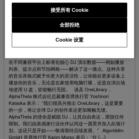
更开放的时代。AlphaTheta 一直致力于推动 DJ 文化可持
续发展和构建更开放的行业生态，作为其中的一项重要举
接受所有 Cookie
措，AlphaTheta 积极携手其他制造商共同推进一项令人
兴奋的新计划。在关键性进展方面，该公司联合多家顶尖
全部拒绝
DJ 设备与软件制造商，共同开发出 OneLibrary——这是
一种能在不同品牌的软硬件上通用的统一音乐库格式。
Cookie 设置
截至目前，不同品牌的音频库格式差异常常将你局限在特
定的软硬件中，这意味着你可能无法在演出场所调用个人
音乐库或在所有现场设备上使用 U 盘。OneLibrary 通过
在不同兼容平台上标准化核心 DJ 演出数据——例如播放
列表、提示点和节拍网格——解决了这一痛点。这种共享
的音乐库格式赋予你更大的灵活性，让你能在更多设备上
播放你的音乐，无论是在家使用电脑打碟，还是在演出场
地使用 U 盘，皆能畅行无阻。 谈及 OneLibrary，
AlphaTheta 株式会社总裁兼首席执行官 Yoshinori
Kataoka 表示： “我们很高兴推出 OneLibrary，这是重要
的一步，将让全球 DJ 的创作表达更加顺畅无缝。
AlphaTheta 的使命是赋能 DJ，让其自由表达，摆脱任何
限制。我们由衷感谢行业伙伴认同这一愿景并加入此项计
划。这还只是开始——敬请期待后续发展。” Algoriddim
GmbH 首席执行官 Karim Morsy 表示： “在 […]