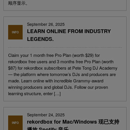
顺序显示。
September 26, 2025
LEARN ONLINE FROM INDUSTRY
INFO
LEGENDS.
Claim your 1 month free Pro Plan (worth $29) for
rekordbox free users and 3 months free Pro Plan (worth
$87) for rekordbox subscribers at Pete Tong DJ Academy
— the platform where tomorrow’s DJs and producers are
made. Learn online with incredible Grammy-award
winning producers and global DJs. Follow our proven
learning structure, enter […]
September 24, 2025
rekordbox for Mac/Windows 现已支持
INFO
播放 Spotify 音乐