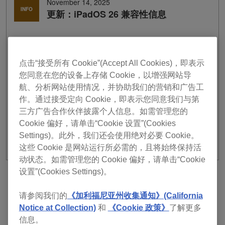
November 14, 2025
INFO
更新：iPadOS 26 兼容性信息
我们已完成对 rekordbox 与 iPadOS 26 兼容性的研究。
＊iPadOS 26的支持不能保证其所有运行。
点击“接受所有 Cookie”(Accept All Cookies)，即表示
＊iPadOS 26的详情请参照Apple的Web网站（
iPadOS 26
）。
您同意在您的设备上存储 Cookie，以增强网站导
※部分机型已不再提供支持。
航、分析网站使用情况，并协助我们的营销和广告工
详情请参考
这里
。
作。通过接受定向 Cookie，即表示您同意我们与第
三方广告合作伙伴披露个人信息。如需管理您的
macOS Tahoe 26参阅
此处
iOS 26参阅
此处
Cookie 偏好，请单击“Cookie 设置”(Cookies
Settings)。此外，我们还会使用绝对必要 Cookie。
这些 Cookie 是网站运行所必需的，且将始终保持活
动状态。如需管理您的 Cookie 偏好，请单击“Cookie
设置”(Cookies Settings)。
上一个
返回清单
下一个
请参阅我们的
《加利福尼亚州收集通知》(California
Notice at Collection)
和
《Cookie 政策》
了解更多
信息。