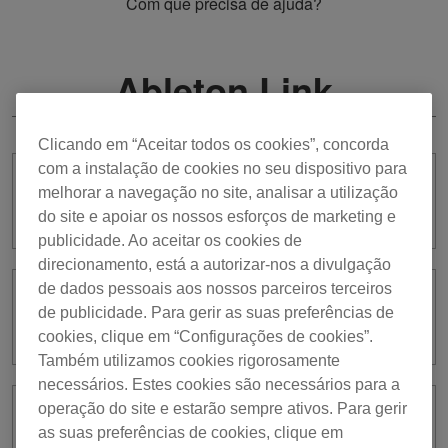
Com que precisa de ajuda?
Ableton Link
Clicando em “Aceitar todos os cookies”, concorda
com a instalação de cookies no seu dispositivo para
Consigo controlar o valor de BPM do
melhorar a navegação no site, analisar a utilização
Ableton Link através do equipamento?
do site e apoiar os nossos esforços de marketing e
publicidade. Ao aceitar os cookies de
direcionamento, está a autorizar-nos a divulgação
de dados pessoais aos nossos parceiros terceiros
Como mudo o valor de BPM do
de publicidade. Para gerir as suas preferências de
Ableton Link?
cookies, clique em “Configurações de cookies”.
Também utilizamos cookies rigorosamente
necessários. Estes cookies são necessários para a
operação do site e estarão sempre ativos. Para gerir
Como posso sincronizar uma faixa
as suas preferências de cookies, clique em
carregada num deck para o BPM do