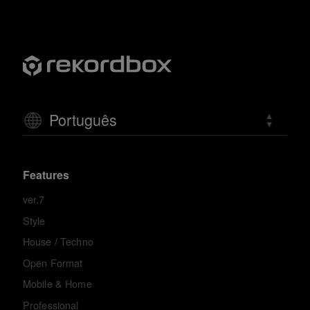
Português
Features
ver.7
Style
House / Techno
Open Format
Mobile & Home
Professional