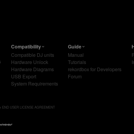
Compatibility
Guide
Compatible DJ units
Manual
s
Hardware Unlock
Tutorials
I
Hardware Diagrams
rekordbox for Developers
USB Export
Forum
System Requirements
ox END USER LICENSE AGREEMENT