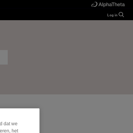
Log in
Guide
Help
Manual
FAQ
Tutorials
Inquiries
rekordbox for
Developers
Forum
rd dat we
eren, het