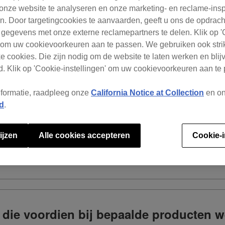
onze website te analyseren en onze marketing- en reclame-ins
. Door targetingcookies te aanvaarden, geeft u ons de opdrac
 gegevens met onze externe reclamepartners te delen. Klik op '
Waar kunnen we je mee helpen?
' om uw cookievoorkeuren aan te passen. We gebruiken ook stri
e cookies. Die zijn nodig om de website te laten werken en blijv
. Klik op 'Cookie-instellingen' om uw cookievoorkeuren aan te
een ver. 5-licentie
nformatie, raadpleeg onze
California Notice at Collection
en o
d
.
dbox ver. 5 gebruiken, maar ik weet niet
ijzen
Alle cookies accepteren
Cookie-i
n vinden.
l die voordien bij bepaalde producten 