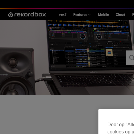
ver.7
Features
Mobile
Cloud
P
Style
House / Techno
Open Format
Mobile & Home
Professional
Door op "All
cookies op u