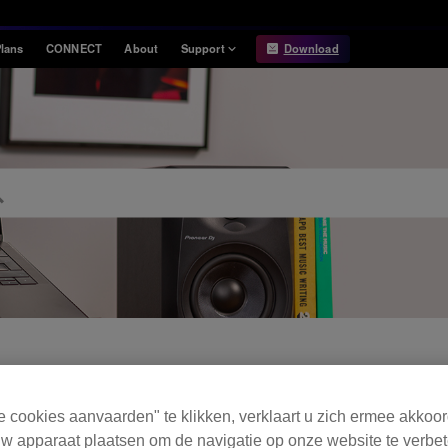
lans
CONNECT
About
Support
Download
Information
Compatibility
Information
Compatible DJ units
Release Notes
Hardware Unlock
Hardware Diagrams
USB Export
System
Requirements
FAQ
e cookies aanvaarden" te klikken, verklaart u zich ermee akkoo
w apparaat plaatsen om de navigatie op onze website te verbet