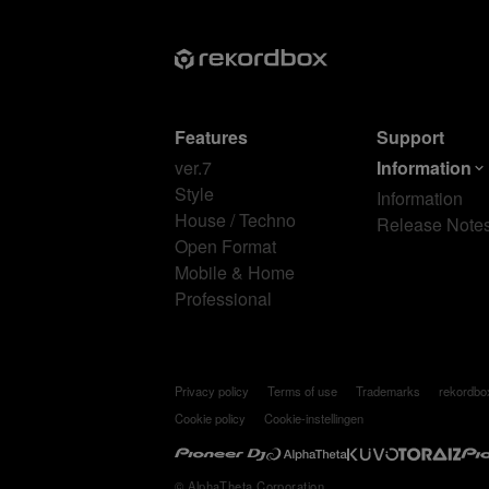
Features
Support
ver.7
Information
Style
Information
House / Techno
Release Note
Open Format
Mobile & Home
Professional
Privacy policy
Terms of use
Trademarks
rekordb
Cookie policy
Cookie-instellingen
© AlphaTheta Corporation