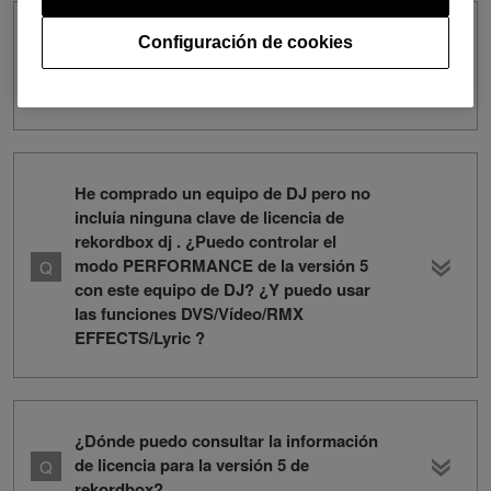
¿Mi suscripción de la versión 5 de
Configuración de cookies
rekordbox se aplicará automáticamente
a la versión 6?
He comprado un equipo de DJ pero no
incluía ninguna clave de licencia de
rekordbox dj . ¿Puedo controlar el
modo PERFORMANCE de la versión 5
con este equipo de DJ? ¿Y puedo usar
las funciones DVS/Vídeo/RMX
EFFECTS/Lyric ?
¿Dónde puedo consultar la información
de licencia para la versión 5 de
rekordbox?