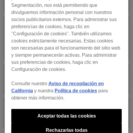
ver. 5?
Segmentación, nos está permitiendo que
divulguemos información personal con nuestros
socios publicitarios externos. Para administrar sus
preferencias de cookies, haga clic en
¿Qué le sucederá a la clave de licencia
"Configuración de cookies". También utilizamos
de rekordbox dj que compré? ¿Puedo
seguir utilizándola y se verá el software
cookies estrictamente necesarias. Estas cookies
afectado?
son necesarias para el funcionamiento del sitio web
y siempre permanecerán activas. Para administrar
sus preferencias de cookies, haga clic en
Configuración de cookies.
¿Cómo puedo cancelar mi
suscripción?
Consulte nuestro
Aviso de recopilación en
California
y nuestra
Política de cookies
para
obtener más información.
Se ha cancelado la adquisición de
licencias para rekordbox 5.
Aceptar todas las cookies
Rechazarlas todas