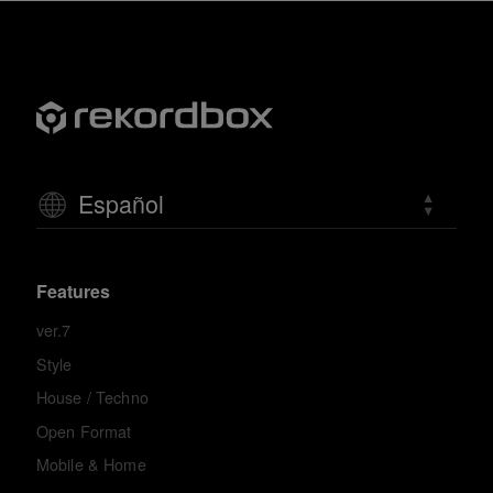
Español
Features
ver.7
Style
House / Techno
Open Format
Mobile & Home