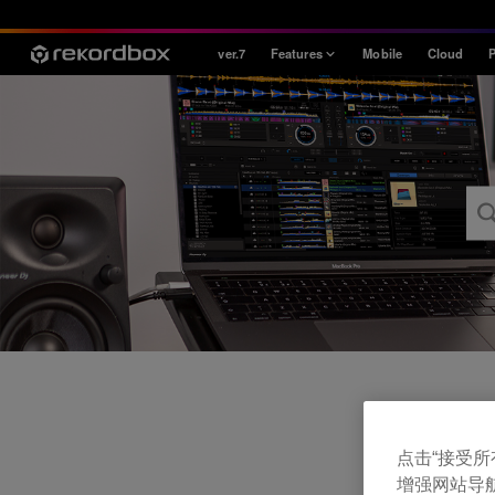
ver.7
Features
Mobile
Cloud
P
Style
House / Techno
Open Format
Mobile & Home
Professional
点击“接受所有 
增强网站导