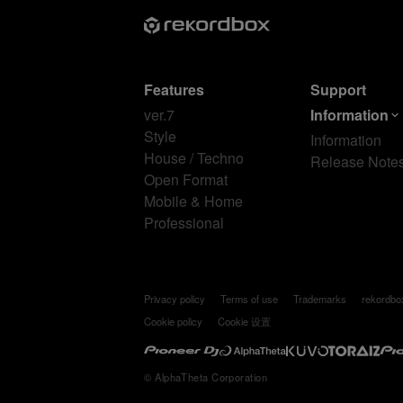
Features
Support
ver.7
Information
Style
Information
House / Techno
Release Note
Open Format
Mobile & Home
Professional
Privacy policy
Terms of use
Trademarks
rekordb
Cookie policy
Cookie 设置
© AlphaTheta Corporation