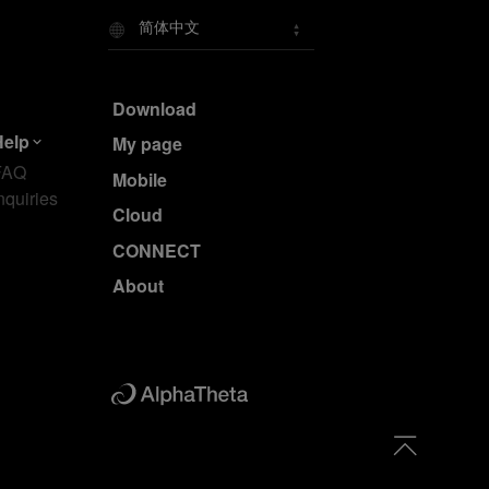
简体中文
Download
Help
My page
FAQ
Mobile
nquiries
Cloud
CONNECT
About