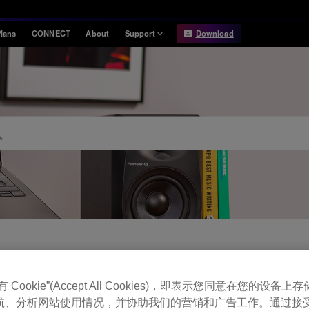
lans
CONNECT
About
Support
Download
Information
Compatibility
Information
Compatible DJ units
Release Notes
Hardware Unlock
Hardware Diagrams
USB Export
System
Requirements
FAQ
Cookie”(Accept All Cookies)，即表示您同意在您的设备上存储
航、分析网站使用情况，并协助我们的营销和广告工作。通过接