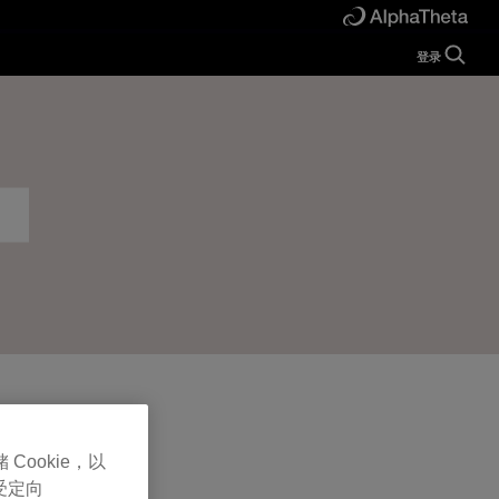
登录
Guide
Help
Manual
FAQ
Tutorials
Inquiries
rekordbox for
Developers
Forum
 Cookie，以
受定向