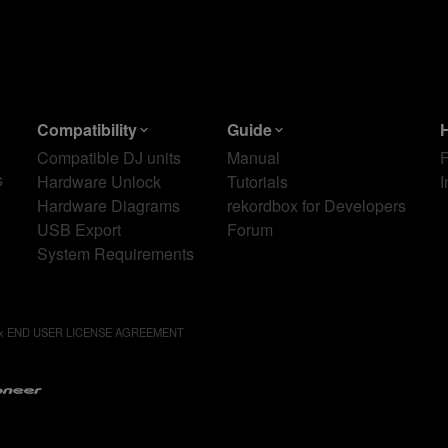
Compatibility
Guide
Compatible DJ units
Manual
s
Hardware Unlock
Tutorials
I
Hardware Diagrams
rekordbox for Developers
USB Export
Forum
System Requirements
ox END USER LICENSE AGREEMENT