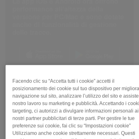
Le app iOS e Android ora offrono
performance all'altezza della
versione per PC/Mac e sono dotate
anche di funzionalità di gestione
delle tracce.
Scopri di più
Facendo clic su “Accetta tutti i cookie” accetti il
posizionamento dei cookie sul tuo dispositivo per migliora
navigazione sul sito, analizzare l’utilizzo del sito e assister
nostro lavoro su marketing e pubblicità. Accettando i cook
targeting, ci autorizzi a divulgare informazioni personali ai
nostri partner pubblicitari di terze parti. Per gestire le tue
preferenze sui cookie, fai clic su “Impostazioni cookie”
Utilizziamo anche cookie strettamente necessari. Questi