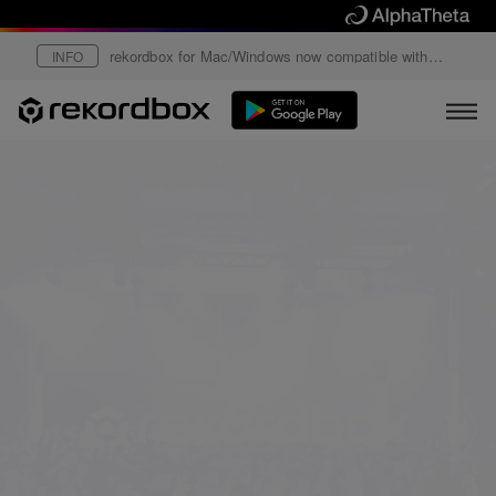
rekordbox for Mac/Windows now compatible with
INFO
Phase in HID mode