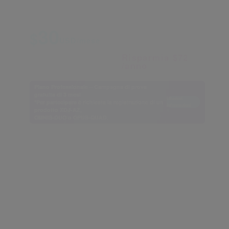
che desiderano gestire la propria musica.
Conversione mensile
Importo del pagamento
30
360
$
$
USD/anno
USD/mese
432
$
USD/anno
Risparmia $72
/anno
Piano Professionale – Campagna di prova
gratuita di 3 mesi
Ulteriori
*Per partecipare è richiesta la registrazione di un
informazioni
prodotto XDJ-AZ,
OMNIS-DUO o OPUS-QUAD.
Subscribe
Comoda gestione della musica
Collabora alle playlist con gli amici
NEW
NEW