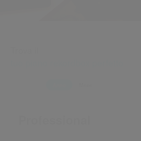
Plano
Trova il
tuo piano rekordbox perfetto
Anno
Mese
Professional
Dropbox 5TB incluso; per le persone o i gruppi