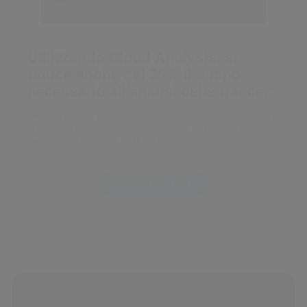
Utilizzando Cloud Analysis, si
riduce anche del 35% il tempo
necessario all'analisi delle tracce.*
*Ricerca interna: il miglior tempo di lettura delle tracce (tempo
di analisi di 500 tracce = 3 min, 58 sec), utilizzando le
impostazioni di analisi BPM e KEY.
Scopri di più