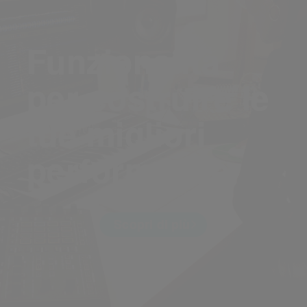
Funzionalità
per costruire le
tue migliori
performance
Scopri di più