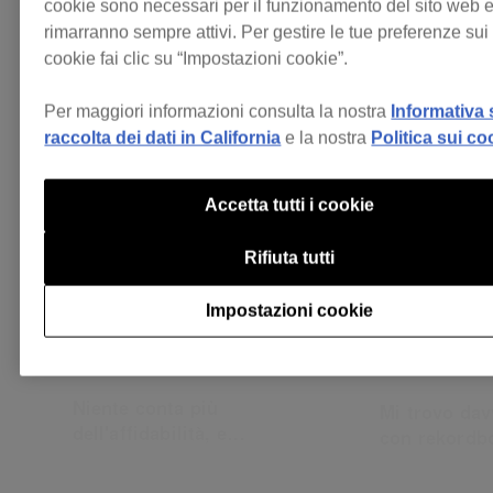
cookie sono necessari per il funzionamento del sito web 
DJ su rekordbox
rimarranno sempre attivi. Per gestire le tue preferenze sui
cookie fai clic su “Impostazioni cookie”.
Per maggiori informazioni consulta la nostra
Informativa 
raccolta dei dati in California
e la nostra
Politica sui co
Scopri di più
Accetta tutti i cookie
Rifiuta tutti
Impostazioni cookie
Niente conta più
Mi trovo da
dell'affidabilità, e
con rekordbo
rekordbox si dimostra
modalità Edi
DJ
Ke
affidabile ogni singola
ampio uso de