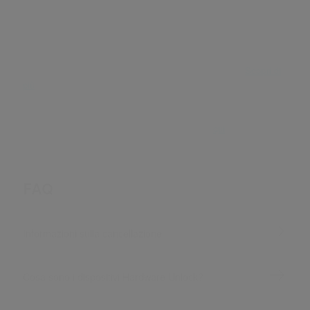
l'esperienza da DJ.
*Annulla o modifica il tuo piano in qualsiasi momento.
Scopri di
più
*I prezzi e i piani di abbonamento verranno modificati nella
pagina dei prodotti.
Se sei già abbonato a rekordbox ver. 5, clicca
qui
.
FAQ
Informazioni sulla cancellazione
Cosa sono i dispositivi Hardware Unlock?