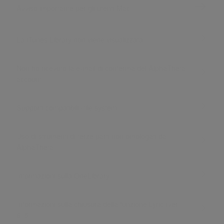
Avviso importante per gli utenti Mac
La iTunes Library non viene visualizzata.
Non ho ricevuto la e-mail di conferma del AlphaTheta
account.
Supporti compatibili (file system)
Uso di strumenti di terze parti non omologati da
AlphaTheta
Informazioni sulla OneLibrary
Informazioni sulla chiusura della funzione Lyric (ver.
6, 5)