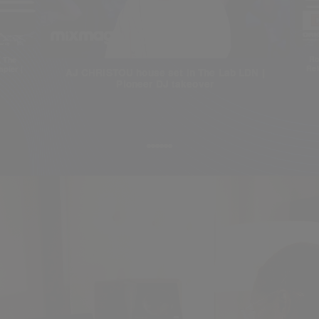
Ro
, The
Rek
pler |
AJ CHRISTOU house set in The Lab LDN |
Pioneer DJ takeover