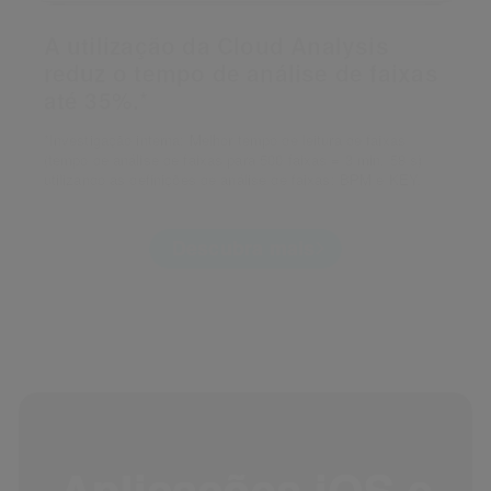
A utilização da Cloud Analysis
reduz o tempo de análise de faixas
até 35%.*
*Investigação interna: Melhor tempo de leitura de faixas
(tempo de análise de faixas para 500 faixas = 3 min, 58 s)
utilizando as definições de análise de faixas: BPM e KEY.
Descubra mais
Aplicações iOS e