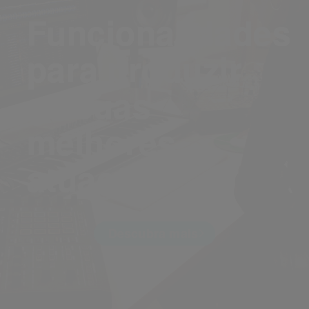
Funcionalidades
para produzir
as suas
melhores
atuações
Descubra mais