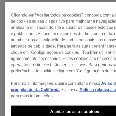
DJ no rekordbox
Clicando em “Aceitar todos os cookies”, concorda com a 
de cookies no seu dispositivo para melhorar a navegação 
analisar a utilização do site e apoiar os nossos esforços
e publicidade. Ao aceitar os cookies de direcionamento, 
autorizar-nos a divulgação de dados pessoais aos nosso
Descubra mais
terceiros de publicidade. Para gerir as suas preferências
clique em “Configurações de cookies”. Também utilizamo
rigorosamente necessários. Estes cookies são necessári
operação do site e estarão sempre ativos. Para gerir as 
preferências de cookies, clique em “Configurações de coo
Para mais informações, queira consultar o nosso
Aviso 
compilação da Califórnia
e a nossa
Política relativa a
Gosto mesmo da
para mais informações.
rekordbox. Adoro o Modo
DJ
de Edição e uso o Modo
A rekordbox
Kevin
de Sincronização da
Aceitar todos os cookies
Saunderson
Kush
minhas ferr