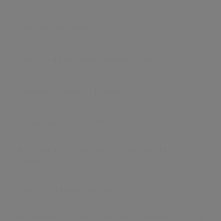
Acerca do cancelamento
O que são dispositivos com Hardware Unlock?
Aviso importante para utilizadores Mac
A iTunes Library não é exibida.
Não recebi o email de confirmação da AlphaTheta
account.
Sistema de ficheiros suportado
Uso de ferramentas de terceiros não autorizadas