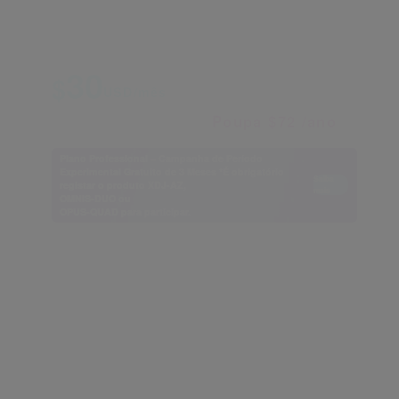
5 TB de Dropbox incluído; para pessoas ou
equipas que pretendem gerir a sua música.
Conversão mensal
Montante do pagamento
30
360
$
$
USD/ano
USD/mês
432
$
USD/ano
Poupa $72 /ano
Plano Professional – Campanha de Período
Experimental Gratuito de 3 Meses *É obrigatório
Saiba
registar o produto XDJ-AZ,
mais
OMNIS-DUO ou
OPUS-QUAD para participar.
Subscribe
Gestão de música confortável
Colabore em listas de reprodução com amigos
NEW