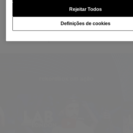
Cloud para poder
DJ favoritas
trabalhar na minha
Rejeitar Todos
importante 
biblioteca enquanto
biblioteca c
estou em tour.
Definições de cookies
organizada 
atualizada f
rekordbox em ação