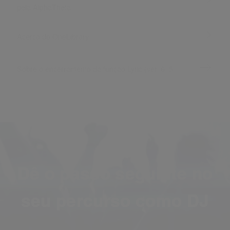
pela AlphaTheta
Acerca do OneLibrary
Sobre o encerramento da função Lyric (ver. 6, 5)
Dê o passo seguinte no
seu percurso como DJ