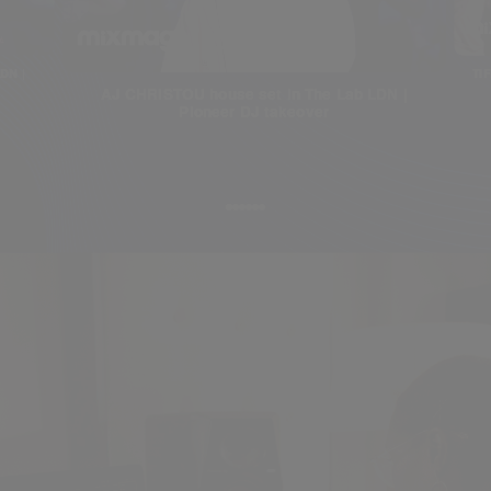
DN |
TI
AJ CHRISTOU house set in The Lab LDN |
Pioneer DJ takeover