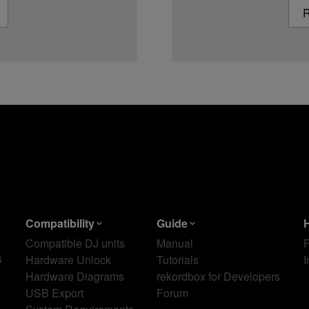
R
Compatibility
Guide
Compatible DJ units
Manual
s
Hardware Unlock
Tutorials
I
Hardware Diagrams
rekordbox for Developers
USB Export
Forum