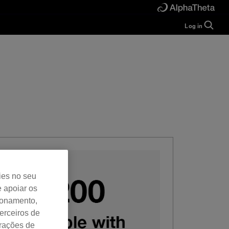
Log in
Guide
Help
Manual
FAQ
Tutorials
Inquiries
rekordbox for
Developers
Forum
ies no seu
e apoiar os
cionamento,
erceiros de
urações de