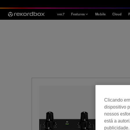
ver.7
Features
Mobile
Cloud
P
Style
House / Techno
Open Format
Mobile & Home
Professional
Clicando em 
dispositivo 
nossos esfor
está a autor
publicidade.