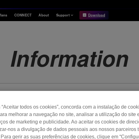
lans
CONNECT
About
Support
Download
Information
Compatibility
Information
Compatible DJ units
Information
Release Notes
Hardware Unlock
Hardware Diagrams
USB Export
System
Requirements
“Aceitar todos os cookies”, concorda com a instalação de cook
para melhorar a navegação no site, analisar a utilização do site 
ços de marketing e publicidade. Ao aceitar os cookies de dire
izar-nos a divulgação de dados pessoais aos nossos parceiros t
 Para gerir as suas preferências de cookies, clique em “Config