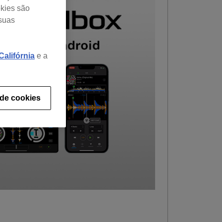
okies são
 suas
alifórnia
e a
 de cookies