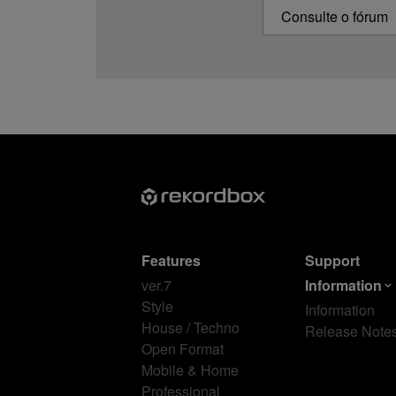
Consulte o fórum
Features
Support
ver.7
Information
Style
Information
House / Techno
Release Note
Open Format
Mobile & Home
Professional