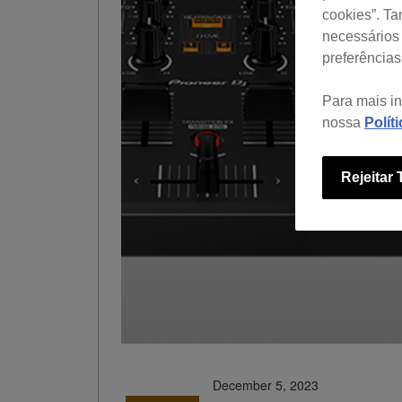
cookies”. T
necessários 
preferências
Para mais i
nossa
Polít
Rejeitar
December 5, 2023