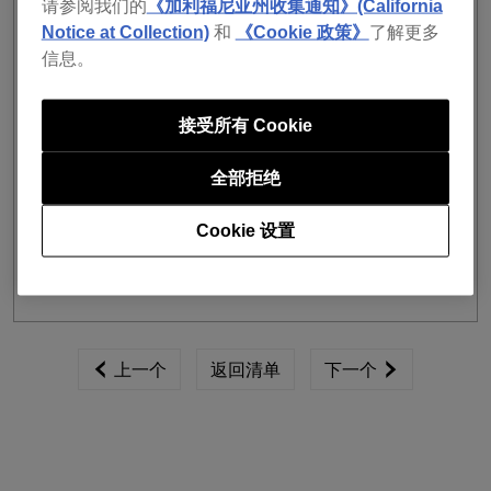
请参阅我们的
《加利福尼亚州收集通知》(California
或Android智能手机，iPad或Android平板电脑也可下载，
随时轻松开始DJ表演。
Notice at Collection)
和
《Cookie 政策》
了解更多
信息。
除目前支持的
DDJ-FLX4
之外，此次rekordbox for
iOS/Android还全新支持DDJ-200。
DDJ-200是在优先考虑与日常使用的智能手机进行组合的
接受所有 Cookie
基础上开发出的一款紧凑型DJ控制器。由于可以通过蓝
牙连接，因此只需与rekordbox for iOS/Android组合即可
全部拒绝
轻松进行DJ表演。
此外，应用内置有设备连接和操作教程，任何人都能够轻
Cookie 设置
松地享受DJ表演。
上一个
返回清单
下一个