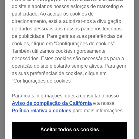
uma preparação mais suave das suas atuações e
do site e apoiar os nossos esforços de marketing e
utilização de um maior número de tipos de ficheiros. Leia
publicidade. Ao aceitar os cookies de
toda a informação sobre todas as novidades na seção
direcionamento, está a autorizar-nos a divulgação
“As características principais” adiante.
de dados pessoais aos nossos parceiros terceiros
de publicidade. Para gerir as suas preferências de
rekordbox encontra-se disponível a partir de hoje com
cookies, clique em “Configurações de cookies”.
três planos de subscrição.
Também utilizamos cookies rigorosamente
Planos de subscrição rekordbox
necessários. Estes cookies são necessários para a
Com o lançamento do rekordbox versão 6.0, terminámos
operação do site e estarão sempre ativos. Para gerir
o sistema de licenciamento incorporado anteriormente. A
as suas preferências de cookies, clique em
partir de hoje, poderá utilizar a aplicação, optando por um
“Configurações de cookies”.
dos três planos de subscrição. Isto significa que, poderá
selecionar o plano que mais se adequa ao seu estilo de
Para mais informações, queira consultar o nosso
vida e ao seu modo de DJ, utilizando as funções que
Aviso de compilação da Califórnia
e a nossa
mais necessita. No entanto, também pode tomar a
liberdade de alternar entre planos, sempre que pretender
Política relativa a cookies
para mais informações.
e sempre que queira experimentar as funções incluídas
nos planos mais avançados. Por ex.: a função Cloud
Aceitar todos os cookies
Library Sync.