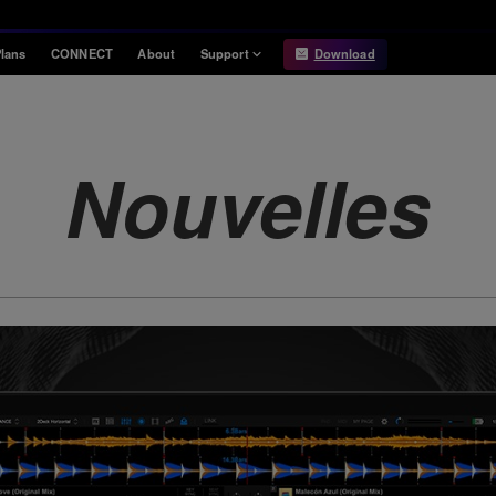
lans
CONNECT
About
Support
Download
Information
Compatibility
Information
Compatible DJ units
Nouvelles
Release Notes
Hardware Unlock
Hardware Diagrams
USB Export
System
Requirements