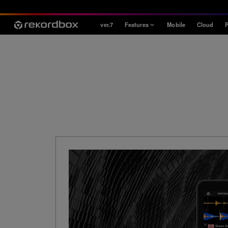
ver.7
Features
Mobile
Cloud
P
Style
House / Techno
Open Format
Mobile & Home
Professional