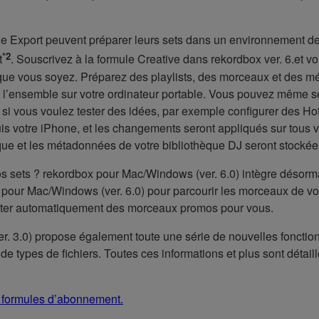
ode Export peuvent préparer leurs sets dans un environnement de 
*2
t
. Souscrivez à la formule Creative dans rekordbox ver. 6.et v
ù que vous soyez. Préparez des playlists, des morceaux et des
ez l’ensemble sur votre ordinateur portable. Vous pouvez même sé
si, si vous voulez tester des idées, par exemple configurer des
s votre iPhone, et les changements seront appliqués sur tous vos
e et les métadonnées de votre bibliothèque DJ seront stockées s
s sets ? rekordbox pour Mac/Windows (ver. 6.0) intègre désormai
 pour Mac/Windows (ver. 6.0) pour parcourir les morceaux de vot
rter automatiquement des morceaux promos pour vous.
er. 3.0) propose également toute une série de nouvelles fonction
de types de fichiers. Toutes ces informations et plus sont détail
s formules d’abonnement.