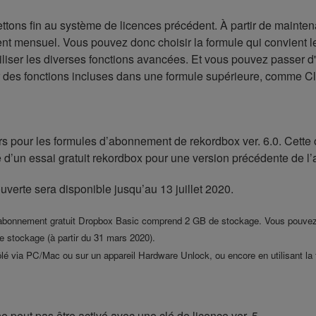
ttons fin au système de licences précédent. À partir de maintenan
t mensuel. Vous pouvez donc choisir la formule qui convient le 
iliser les diverses fonctions avancées. Et vous pouvez passer d
r des fonctions incluses dans une formule supérieure, comme C
rs pour les formules d’abonnement de rekordbox ver. 6.0. Cette o
 d’un essai gratuit rekordbox pour une version précédente de l’a
ouverte sera disponible jusqu’au 13 juillet 2020.
 abonnement gratuit Dropbox Basic comprend 2 GB de stockage. Vous pouvez
 stockage (à partir du 31 mars 2020).
lé via PC/Mac ou sur un appareil Hardware Unlock, ou encore en utilisant la
 peut pas être activé avec une clé de licence ver. 5.