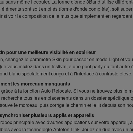
ans même l’écouter. La forme d'onde 3Band utilise différente
éléments sont soit empilés (forme d'onde complète), soit super
insi voir la composition de la musique simplement en regardant
n pour une meilleure visibilité en extérieur
 écran, changez le paramètre Skin pour passer en mode Light et v
Que vous mixiez dans un festival, à une pool party ou tout autre
ond blanc spécialement conçu et à l'interface à contraste élevé.
uement les morceaux manquants
grâce à la fonction Auto Relocate. Si vous ne trouvez plus le
on recherche tous les emplacements dans un dossier spécifique q
 trouve le morceau, puis corrige le chemin et le lit depuis son 
ynchroniser plusieurs applis et appareils
rdbox principale avec d'autres applications sur votre appareil, 
bles avec la technologie Ableton Link. Jouez en duo avec un aut