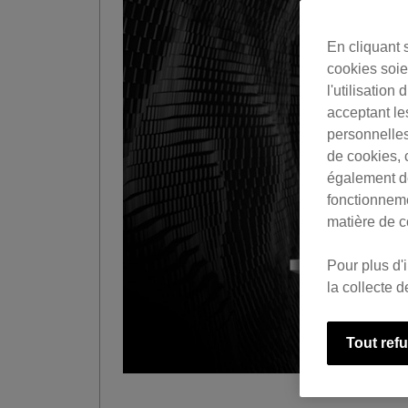
En cliquant 
cookies soien
l'utilisation
acceptant le
personnelles
de cookies, 
également de
fonctionneme
matière de c
Pour plus d'
la collecte 
Tout ref