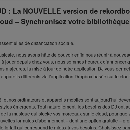
: La NOUVELLE version de rekordbox 
loud – Synchronisez votre bibliothèque
sentielles de distanciation sociale.
ale, nous avons hâte de pouvoir enfin nous réunir à nouveau s
 et à jouer depuis chez vous, nous sommes heureux d’annoncer 
ns majeures, la mise à jour de notre application DJ vous perm
appareils différents via l'application Dropbox basée sur le clou
 et nos ordinateurs et appareils mobiles sont aujourd’hui deven
styles émergents. Tout naturellement, les besoins des DJ ont a
e de la musique qui stocke vos morceaux sur le cloud, pour que v
ouvelles formules d'abonnement – dont une option gratuite – pro
 le forfait qui correspond le mieux à vos besoins. Choisissez par