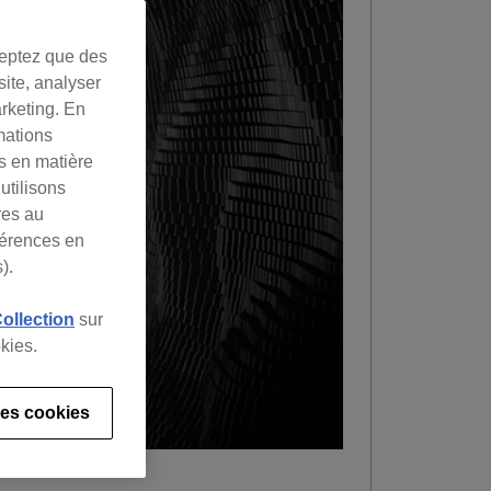
ceptez que des
site, analyser
arketing. En
mations
es en matière
utilisons
res au
férences en
).
Collection
sur
kies.
es cookies