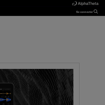
Se connecter
Guide
Help
Manual
FAQ
Tutorials
Inquiries
rekordbox for
Developers
Forum