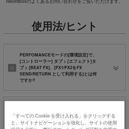
rekordboxのよくあるお問い合わせをご覧いただけます。
使用法/ヒント
PERFOMANCEモードの[環境設定]で、
[コントローラー] タブ > [エフェクト]タ
ブ > [BEAT FX]、[FX1/FX2をFX
SEND/RETURN として利用する]とは何
ですか?
(macOS) DDJ-FLX4とrekordboxを使っ
たDJプレイの画面をOBSで配信する設定
「すべての Cookie を受け入れる」をクリックする
を教えてください。
と、サイトナビゲーションを強化し、サイトの使用