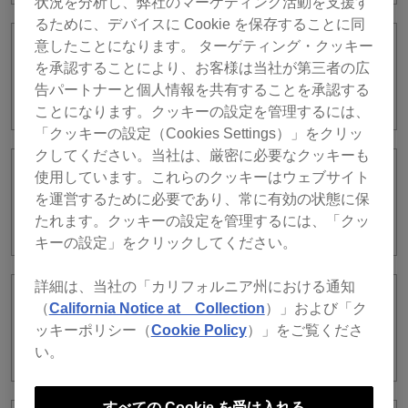
状況を分析し、弊社のマーケティング活動を支援す
るために、デバイスに Cookie を保存することに同
意したことになります。 ターゲティング・クッキー
(Windows) DDJ-FLX4とrekordboxを使
を承認することにより、お客様は当社が第三者の広
ったDJプレイの画面をOBSで配信する設
告パートナーと個人情報を共有することを承認する
定を教えてください。
ことになります。クッキーの設定を管理するには、
「クッキーの設定（Cookies Settings）」をクリッ
クしてください。当社は、厳密に必要なクッキーも
使用しています。これらのクッキーはウェブサイト
Stagehandを利用する際に、rekordbox
を運営するために必要であり、常に有効の状態に保
では何を設定しておく必要があります
か？
たれます。クッキーの設定を管理するには、「クッ
キーの設定」をクリックしてください。
詳細は、当社の「カリフォルニア州における通知
rekordboxに搭載されたマイク機能（3バ
（
California Notice at Collection
）」および「ク
ンドEQやエフェクトなど）はどの機器を
ッキーポリシー（
Cookie Policy
）」をご覧くださ
接続すると操作できますか？
い。
すべての Cookie を受け入れる