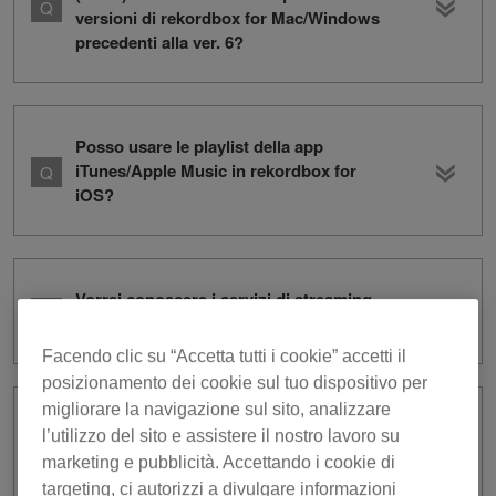
versioni di rekordbox for Mac/Windows
precedenti alla ver. 6?
Posso usare le playlist della app
iTunes/Apple Music in rekordbox for
iOS?
Vorrei conoscere i servizi di streaming
supportati da rekordbox for iOS.
Facendo clic su “Accetta tutti i cookie” accetti il
posizionamento dei cookie sul tuo dispositivo per
migliorare la navigazione sul sito, analizzare
Vorrei sapere quale console per DJ /
l’utilizzo del sito e assistere il nostro lavoro su
Console DJ tutto in uno può essere
marketing e pubblicità. Accettando i cookie di
riprodotta insieme a rekordbox for iOS.
targeting, ci autorizzi a divulgare informazioni