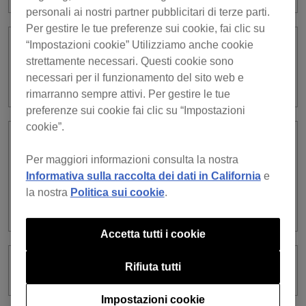
personali ai nostri partner pubblicitari di terze parti.
Per gestire le tue preferenze sui cookie, fai clic su
“Impostazioni cookie” Utilizziamo anche cookie
Quando collego rekordbox for iOS (ver.
strettamente necessari. Questi cookie sono
4) al terminale USB del CDJ/XDJ/DJM
necessari per il funzionamento del sito web e
non succede niente.
rimarranno sempre attivi. Per gestire le tue
preferenze sui cookie fai clic su “Impostazioni
cookie”.
Ho collegato il mio dispositivo mobile e
l’apparecchiatura DJ alla stessa rete
Per maggiori informazioni consulta la nostra
Wi-Fi, ma anche se in rekordbox for
Informativa sulla raccolta dei dati in California
e
iOS tocco [Collegare a CDJ/XDJ/DJM],
la nostra
Politica sui cookie
.
non si collega all’apparecchiatura DJ.
Accetta tutti i cookie
Rifiuta tutti
Come si fa il collegamento a XDJ-AN?
Impostazioni cookie