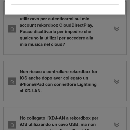
Ho perso la chiavetta USB che
utilizzavo per autenticarmi sul mio
account rekordbox CloudDirectPlay.
Posso disattivarla per impedire che
qualcuno la utilizzi per accedere alla
mia musica nel cloud?
Non riesco a controllare rekordbox for
iOS anche dopo aver collegato un
iPhone/iPad con connettore Lightning
al XDJ-AN.
Ho collegato l’XDJ-AN a rekordbox per
iOS utilizzando un cavo USB, ma non