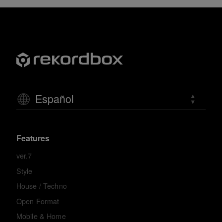
Español
Features
ver.7
Style
House / Techno
Open Format
Mobile & Home