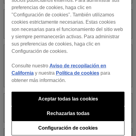
socios publicitarios externos. Para administrar sus
preferencias de cookies, haga clic en
"Configuración de cookies". También utilizamos
Can I use a subscription license and a
cookies estrictamente necesarias. Estas cookies
purchased license at the same time?
son necesarias para el funcionamiento del sitio web
y siempre permanecerán activas. Para administrar
sus preferencias de cookies, haga clic en
Configuración de cookies.
What are the differences between a
subscription license and a purchased
Consulte nuestro
Aviso de recopilación en
license in terms of rekordbox dj
California
y nuestra
Política de cookies
para
function?
obtener más información.
Aceptar todas las cookies
What are the differences between the
types of subscription?
Rechazarlas todas
Configuración de cookies