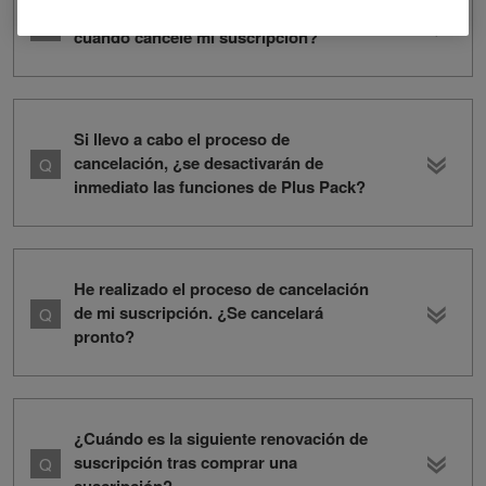
¿Mis ajustes de rekordbox se perderán
cuando cancele mi suscripción?
Si llevo a cabo el proceso de
cancelación, ¿se desactivarán de
inmediato las funciones de Plus Pack?
He realizado el proceso de cancelación
de mi suscripción. ¿Se cancelará
pronto?
¿Cuándo es la siguiente renovación de
suscripción tras comprar una