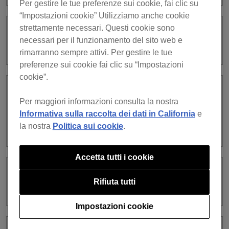
Per gestire le tue preferenze sui cookie, fai clic su
“Impostazioni cookie” Utilizziamo anche cookie
strettamente necessari. Questi cookie sono
Can I use a subscription license and a
necessari per il funzionamento del sito web e
purchased license at the same time?
rimarranno sempre attivi. Per gestire le tue
preferenze sui cookie fai clic su “Impostazioni
cookie”.
What are the differences between a
Per maggiori informazioni consulta la nostra
subscription license and a purchased
Informativa sulla raccolta dei dati in California
e
license in terms of rekordbox dj
la nostra
Politica sui cookie
.
function?
Accetta tutti i cookie
What are the differences between the
Rifiuta tutti
types of subscription?
Impostazioni cookie