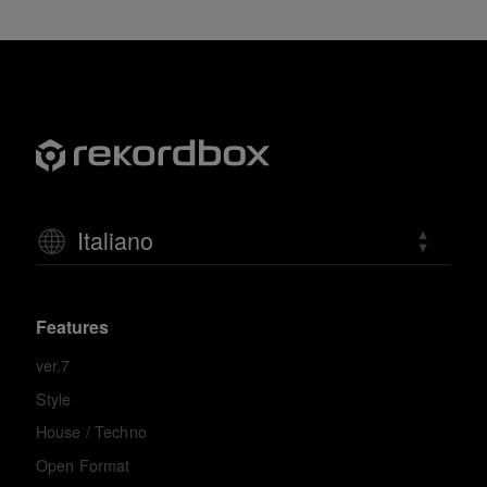
Italiano
Features
ver.7
Style
House / Techno
Open Format