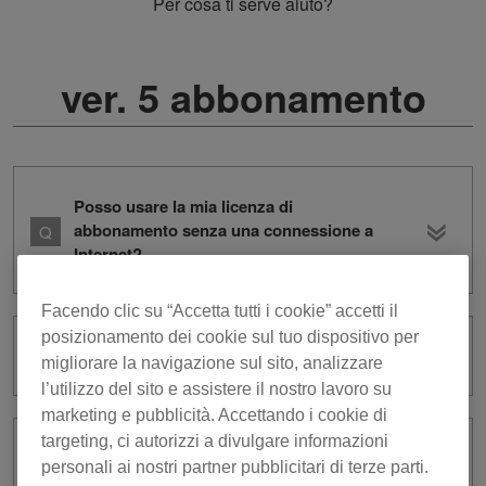
Per cosa ti serve aiuto?
ver. 5 abbonamento
Posso usare la mia licenza di
abbonamento senza una connessione a
Internet?
Facendo clic su “Accetta tutti i cookie” accetti il
posizionamento dei cookie sul tuo dispositivo per
Cos’è un contratto subscription?
migliorare la navigazione sul sito, analizzare
l’utilizzo del sito e assistere il nostro lavoro su
marketing e pubblicità. Accettando i cookie di
targeting, ci autorizzi a divulgare informazioni
Come posso annullare l’abbonamento?
personali ai nostri partner pubblicitari di terze parti.