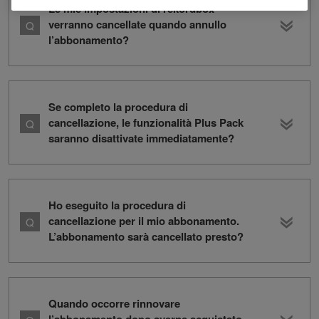
Le mie impostazioni di rekordbox
verranno cancellate quando annullo
l’abbonamento?
Se completo la procedura di
cancellazione, le funzionalità Plus Pack
saranno disattivate immediatamente?
Ho eseguito la procedura di
cancellazione per il mio abbonamento.
L’abbonamento sarà cancellato presto?
Quando occorre rinnovare