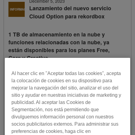
December 5, 2023
Lanzamiento del nuevo servicio
INFORMACIÓN
Cloud Option para rekordbox
1 TB de almacenamiento en la nube y
funciones relacionadas con la nube, ya
están disponibles para los planes Free,
Core y Creative
Ya está disponible un nuevo servicio Cloud Option para
Al hacer clic en "Aceptar todas las cookies", acepta
los planes Free, Core y Creative de rekordbox, nuestra
la colocación de cookies en su dispositivo para
aclamada aplicación para DJ.
mejorar la navegación del sitio, analizar el uso del
Ahora puedes añadir una generosa cantidad de espacio
sitio y ayudar en nuestras iniciativas de marketing y
de almacenamiento en la nube a los planes Free, Core y
publicidad. Al aceptar las Cookies de
Creative a un precio asequible y aprovechar las
Segmentación, nos está permitiendo que
populares funciones relacionadas con la nube de los
divulguemos información personal con nuestros
planes de nivel superior.
socios publicitarios externos. Para administrar sus
preferencias de cookies, haga clic en
1
A través de la colaboración con Dropbox
, rekordbox