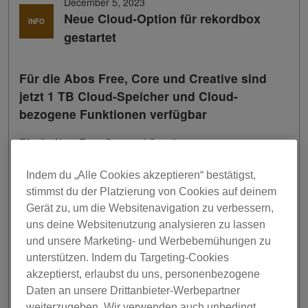
December 5, 2023
Neue Cloud-Option für rekordbox
INFO
gestartet
Für die Abos Free, Core und Creative sind
jetzt 1 TB Cloud-Speicher und Cloud-
bezogene Funktionen verfügbar
Für die Abos Free, Core und Creative unserer
anerkannten und beliebten DJ-Anwendung rekordbox sind
jetzt neue Cloud-Optionen verfügbar.
Indem du „Alle Cookies akzeptieren“ bestätigst,
stimmst du der Platzierung von Cookies auf deinem
Jetzt kannst du deinem Free-, Core- oder Creative-Abo
Gerät zu, um die Websitenavigation zu verbessern,
zu einem erschwinglichen Preis großzügigen Cloud-
uns deine Websitenutzung analysieren zu lassen
Speicherplatz hinzufügen und die beliebten Cloud-
und unsere Marketing- und Werbebemühungen zu
Funktionen der höheren Tarife nutzen.
unterstützen. Indem du Targeting-Cookies
1
Dank der Zusammenarbeit mit Dropbox
bietet die 1 TB
akzeptierst, erlaubst du uns, personenbezogene
rekordbox Cloud-Option – powered by Dropbox – ein
Daten an unsere Drittanbieter-Werbepartner
sattes Terabyte Speicherkapazität für die Verwaltung
weiterzugeben. Wir verwenden auch unbedingt